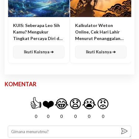
KUIS: Seberapa Leo Sih
Kalkulator Weton
Kamu? Mengukur
Online, Cek Hari Lahir
Tingkat Percaya Diri dan
Menurut Penanggalan
Karisma
Jawa
Ikuti Kuisnya ➔
Ikuti Kuisnya ➔
KOMENTAR
👍
❤️
😂
😧
😭
😡
0
0
0
0
0
0