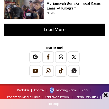
Adriansyah Bungkam soal Kasus
Emas 74 Kilogram
NEWS
Load More
Ikuti Kami
Redaksi
Kontak
Tentang Kami
Karir
Pedoman Media Siber
Kebijakan Privasi
Saran Dan Kritik
Site Map