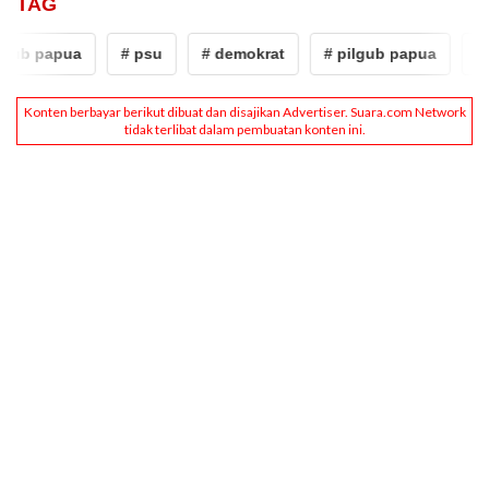
TAG
gub papua
# psu
# demokrat
# pilgub papua
# 