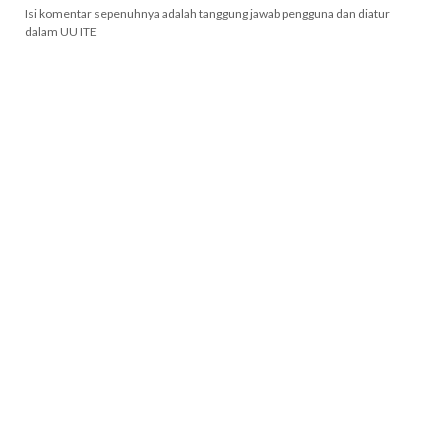
Isi komentar sepenuhnya adalah tanggung jawab pengguna dan diatur
dalam UU ITE