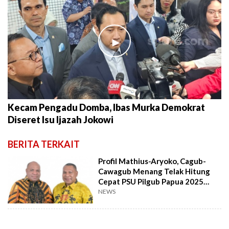
►
Kecam Pengadu Domba, Ibas Murka Demokrat
Diseret Isu Ijazah Jokowi
BERITA TERKAIT
Profil Mathius-Aryoko, Cagub-
Cawagub Menang Telak Hitung
Cepat PSU Pilgub Papua 2025
versi Exit Poll
NEWS