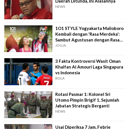
Daerah Ditunda, Ini Alasannya
NEWS
1O1 STYLE Yogyakarta Malioboro
Kembali dengan 'Rasa Merdeka':
Sambut Agustusan dengan Rasa
dan Tawa
JOGJA
3 Fakta Kontroversi Wasit Oman
Khalfan Al Amouri Laga Singapura
vs Indonesia
BOLA
Rotasi Pasmar 1: Kolonel Sri
Utomo Pimpin Brigif 1, Sejumlah
Jabatan Strategis Berganti
NEWS
Usai Diperiksa 7 Jam, Febrie