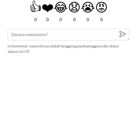
👍
❤️
😂
😧
😭
😡
0
0
0
0
0
0
Isi komentar sepenuhnya adalah tanggung jawab pengguna dan diatur
dalam UU ITE