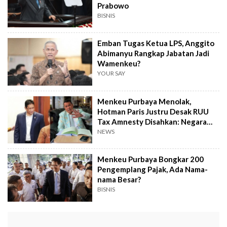
Prabowo
BISNIS
Emban Tugas Ketua LPS, Anggito
Abimanyu Rangkap Jabatan Jadi
Wamenkeu?
YOUR SAY
Menkeu Purbaya Menolak,
Hotman Paris Justru Desak RUU
Tax Amnesty Disahkan: Negara
Perlu Uang!
NEWS
Menkeu Purbaya Bongkar 200
Pengemplang Pajak, Ada Nama-
nama Besar?
BISNIS