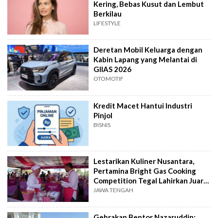
Kering, Bebas Kusut dan Lembut
Berkilau
LIFESTYLE
Deretan Mobil Keluarga dengan
Kabin Lapang yang Melantai di
GIIAS 2026
OTOMOTIF
Kredit Macet Hantui Industri
Pinjol
BISNIS
Lestarikan Kuliner Nusantara,
Pertamina Bright Gas Cooking
Competition Tegal Lahirkan Juara
Baru
JAWA TENGAH
Gebrakan Bentor Nazaruddin: