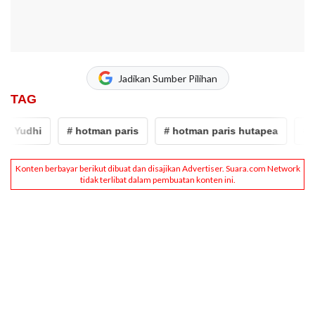
Jadikan Sumber Pilihan
TAG
Yudhi
# hotman paris
# hotman paris hutapea
# ment