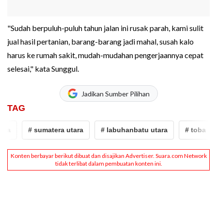
"Sudah berpuluh-puluh tahun jalan ini rusak parah, kami sulit
jual hasil pertanian, barang-barang jadi mahal, susah kalo
harus ke rumah sakit, mudah-mudahan pengerjaannya cepat
selesai," kata Sunggul.
Jadikan Sumber Pilihan
TAG
# sumatera utara
# labuhanbatu utara
# toba
#