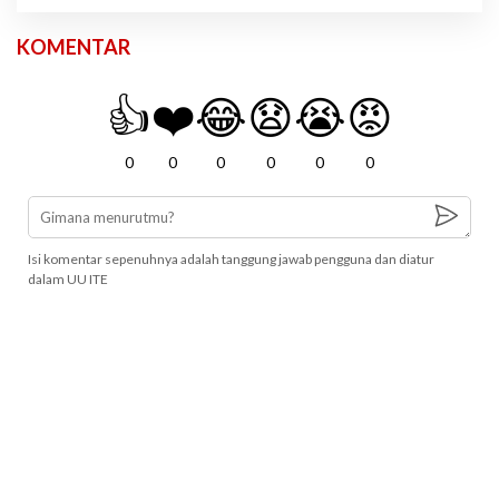
KOMENTAR
👍
❤️
😂
😧
😭
😡
0
0
0
0
0
0
Isi komentar sepenuhnya adalah tanggung jawab pengguna dan diatur
dalam UU ITE