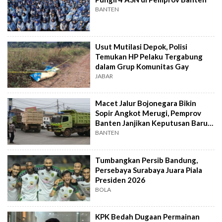
BANTEN
Usut Mutilasi Depok, Polisi
Temukan HP Pelaku Tergabung
dalam Grup Komunitas Gay
JABAR
Macet Jalur Bojonegara Bikin
Sopir Angkot Merugi, Pemprov
Banten Janjikan Keputusan Baru 4
Hari Lagi
BANTEN
Tumbangkan Persib Bandung,
Persebaya Surabaya Juara Piala
Presiden 2026
BOLA
KPK Bedah Dugaan Permainan