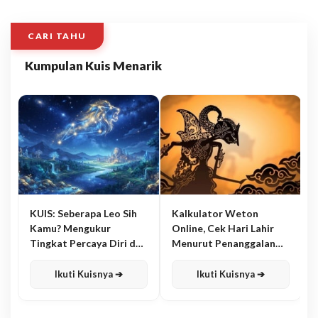
CARI TAHU
Kumpulan Kuis Menarik
KUIS: Seberapa Leo Sih
Kalkulator Weton
Kamu? Mengukur
Online, Cek Hari Lahir
Tingkat Percaya Diri dan
Menurut Penanggalan
Karisma
Jawa
Ikuti Kuisnya ➔
Ikuti Kuisnya ➔