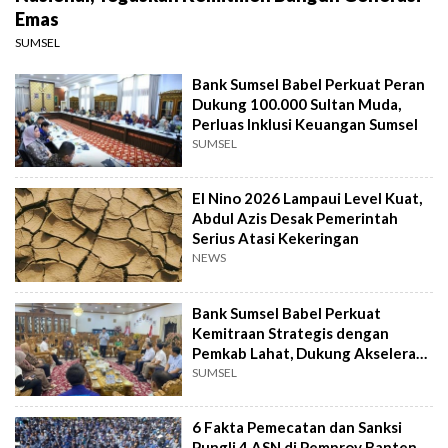
Emas
SUMSEL
Bank Sumsel Babel Perkuat Peran
Dukung 100.000 Sultan Muda,
Perluas Inklusi Keuangan Sumsel
SUMSEL
El Nino 2026 Lampaui Level Kuat,
Abdul Azis Desak Pemerintah
Serius Atasi Kekeringan
NEWS
Bank Sumsel Babel Perkuat
Kemitraan Strategis dengan
Pemkab Lahat, Dukung Akselerasi
Ekonomi Daerah
SUMSEL
6 Fakta Pemecatan dan Sanksi
Pungli 4 ASN di Pemprov Banten