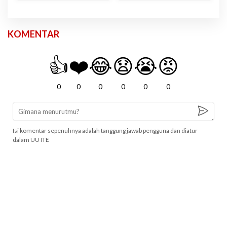
KOMENTAR
👍
❤️
😂
😧
😭
😡
0
0
0
0
0
0
Isi komentar sepenuhnya adalah tanggung jawab pengguna dan diatur
dalam UU ITE