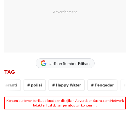
Jadikan Sumber Pilihan
TAG
ranti
# polisi
# Happy Water
# Pengedar
# narko