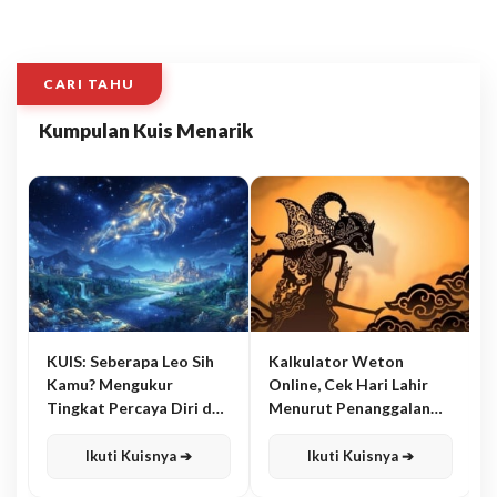
CARI TAHU
Kumpulan Kuis Menarik
KUIS: Seberapa Leo Sih
Kalkulator Weton
Kamu? Mengukur
Online, Cek Hari Lahir
Tingkat Percaya Diri dan
Menurut Penanggalan
Karisma
Jawa
Ikuti Kuisnya ➔
Ikuti Kuisnya ➔