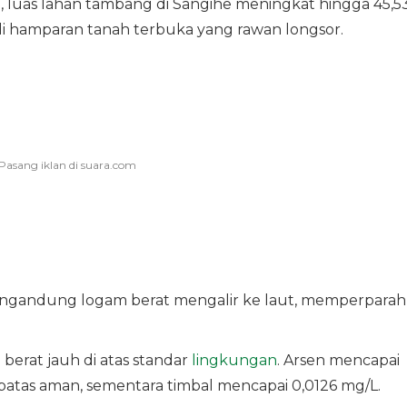
1, luas lahan tambang di Sangihe meningkat hingga 45,5
jadi hamparan tanah terbuka yang rawan longsor.
engandung logam berat mengalir ke laut, memperparah
erat jauh di atas standar
lingkungan
. Arsen mencapai
i batas aman, sementara timbal mencapai 0,0126 mg/L.