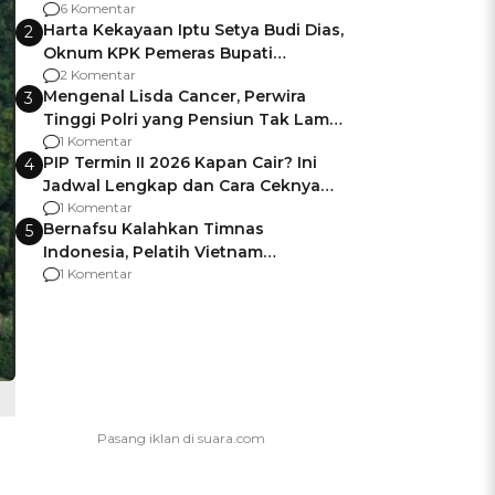
Gagalnya Negara Jamin Keamanan
6 Komentar
Harta Kekayaan Iptu Setya Budi Dias,
2
Oknum KPK Pemeras Bupati
Pemalang
2 Komentar
Mengenal Lisda Cancer, Perwira
3
Tinggi Polri yang Pensiun Tak Lama
Usai Jadi Brigjen
1 Komentar
PIP Termin II 2026 Kapan Cair? Ini
4
Jadwal Lengkap dan Cara Ceknya
agar Dana Tidak Hangus!
1 Komentar
Bernafsu Kalahkan Timnas
5
Indonesia, Pelatih Vietnam
Berencana Pakai Jimat di Pakansari
1 Komentar