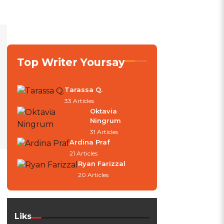
Top Writer Yoursay
Tarassa Q.
33 Articles
Oktavia
Ningrum
31 Articles
Ardina Praf
21 Articles
Ryan Farizzal
20 Articles
Liks