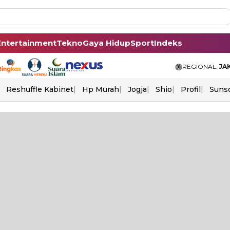
Entertainment
Tekno
Gaya Hidup
Sport
Indeks
REGIONAL:
JA
Reshuffle Kabinet
Hp Murah
Jogja
Shio
Profil
Suns