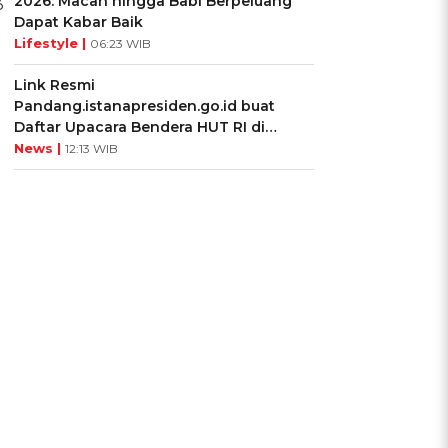
2026: Macan hingga Babi Berpeluang
3
Dapat Kabar Baik
Lifestyle |
06:23 WIB
Link Resmi
Pandang.istanapresiden.go.id buat
Daftar Upacara Bendera HUT RI di
Istana Negara
News |
12:13 WIB