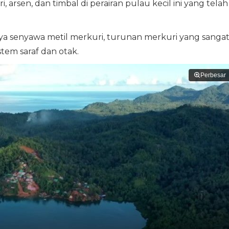
sen, dan timbal di perairan pulau kecil ini yang telah
a senyawa metil merkuri, turunan merkuri yang sanga
tem saraf dan otak.
Perbesar