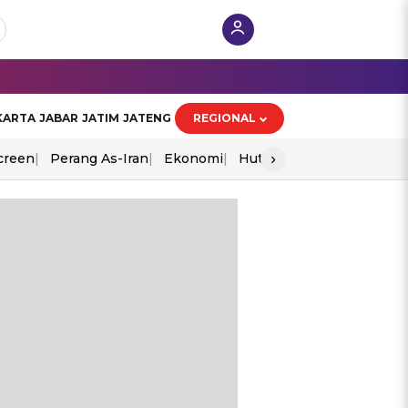
KARTA
JABAR
JATIM
JATENG
REGIONAL
›
creen
Perang As-Iran
Ekonomi
Hut Ri