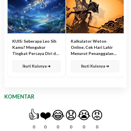
KUIS: Seberapa Leo Sih
Kalkulator Weton
Kamu? Mengukur
Online, Cek Hari Lahir
Tingkat Percaya Diri dan
Menurut Penanggalan
Karisma
Jawa
Ikuti Kuisnya ➔
Ikuti Kuisnya ➔
KOMENTAR
👍
❤️
😂
😧
😭
😡
0
0
0
0
0
0