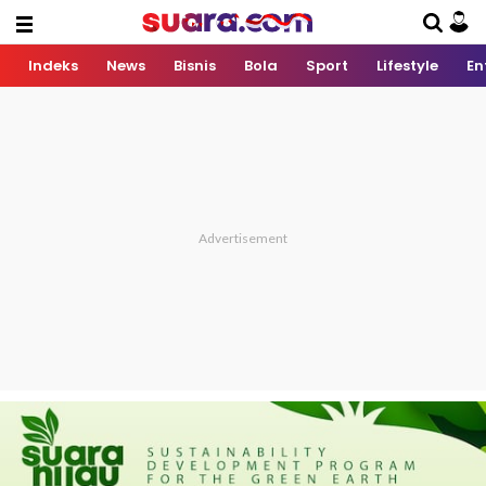
Indeks
News
Bisnis
Bola
Sport
Lifestyle
En