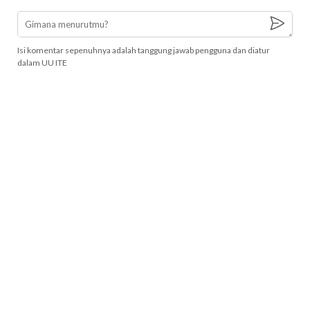
Isi komentar sepenuhnya adalah tanggung jawab pengguna dan diatur
dalam UU ITE