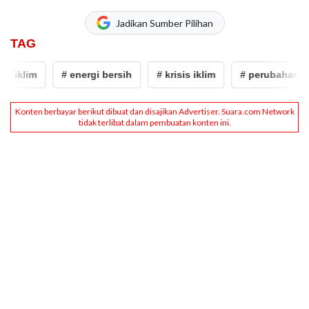
Jadikan Sumber Pilihan
TAG
 iklim
# energi bersih
# krisis iklim
# perubahan ikl