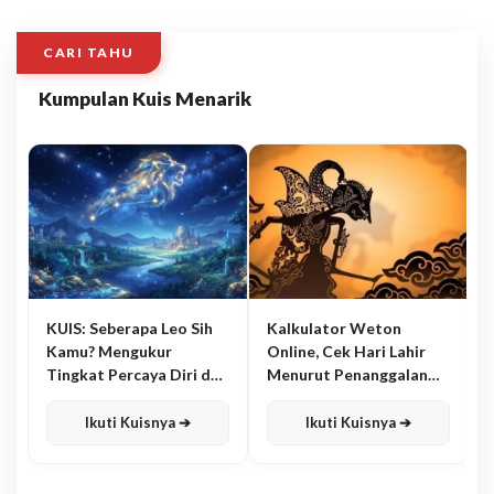
CARI TAHU
Kumpulan Kuis Menarik
KUIS: Seberapa Leo Sih
Kalkulator Weton
Kamu? Mengukur
Online, Cek Hari Lahir
Tingkat Percaya Diri dan
Menurut Penanggalan
Karisma
Jawa
Ikuti Kuisnya ➔
Ikuti Kuisnya ➔