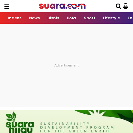
Indeks
News
Bisnis
Bola
Sport
Lifestyle
En