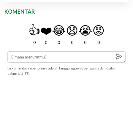
KOMENTAR
👍
❤️
😂
😧
😭
😡
0
0
0
0
0
0
Isi komentar sepenuhnya adalah tanggung jawab pengguna dan diatur
dalam UU ITE