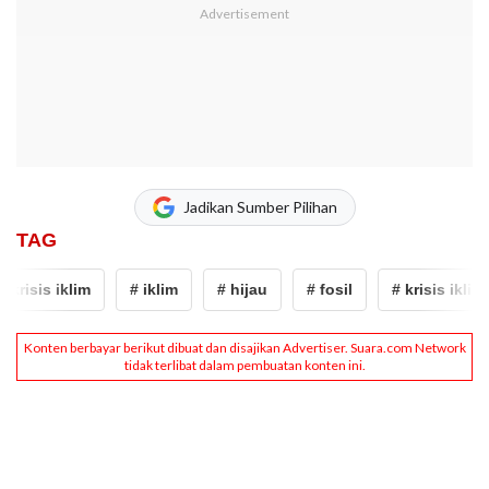
Jadikan Sumber Pilihan
TAG
krisis iklim
# iklim
# hijau
# fosil
# krisis iklim