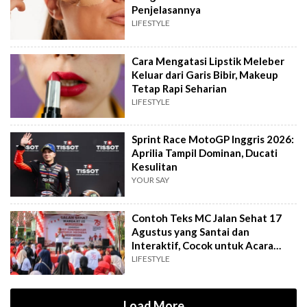
Penjelasannya
LIFESTYLE
Cara Mengatasi Lipstik Meleber
Keluar dari Garis Bibir, Makeup
Tetap Rapi Seharian
LIFESTYLE
Sprint Race MotoGP Inggris 2026:
Aprilia Tampil Dominan, Ducati
Kesulitan
YOUR SAY
Contoh Teks MC Jalan Sehat 17
Agustus yang Santai dan
Interaktif, Cocok untuk Acara
Tingkat RT
LIFESTYLE
Load More