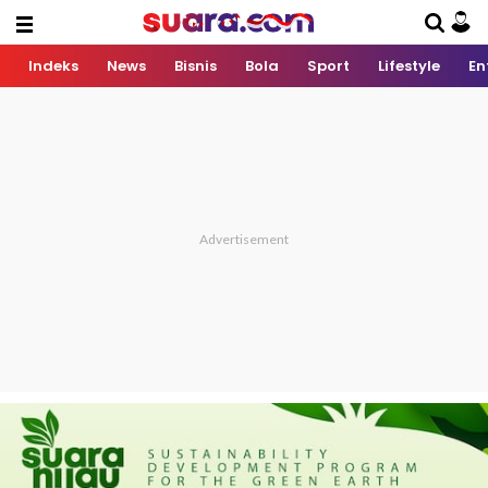
Indeks
News
Bisnis
Bola
Sport
Lifestyle
En