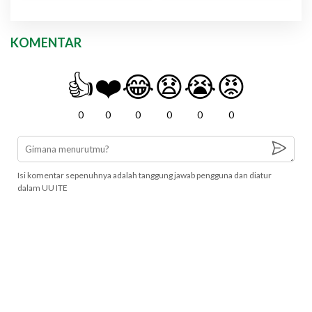
KOMENTAR
👍
❤️
😂
😧
😭
😡
0
0
0
0
0
0
Isi komentar sepenuhnya adalah tanggung jawab pengguna dan diatur
dalam UU ITE