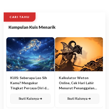
CARI TAHU
Kumpulan Kuis Menarik
KUIS: Seberapa Leo Sih
Kalkulator Weton
Kamu? Mengukur
Online, Cek Hari Lahir
Tingkat Percaya Diri dan
Menurut Penanggalan
Karisma
Jawa
Ikuti Kuisnya ➔
Ikuti Kuisnya ➔