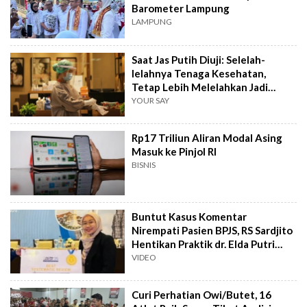
Barometer Lampung
LAMPUNG
Saat Jas Putih Diuji: Selelah-
lelahnya Tenaga Kesehatan,
Tetap Lebih Melelahkan Jadi
Pasien
YOUR SAY
Rp17 Triliun Aliran Modal Asing
Masuk ke Pinjol RI
BISNIS
Buntut Kasus Komentar
Nirempati Pasien BPJS, RS Sardjito
Hentikan Praktik dr. Elda Putri
Rahard
VIDEO
Curi Perhatian Owi/Butet, 16