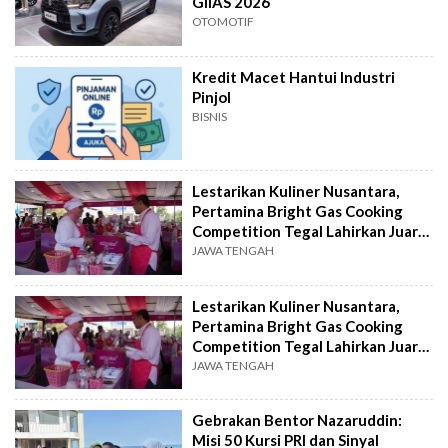
GIIAS 2026
OTOMOTIF
Kredit Macet Hantui Industri
Pinjol
BISNIS
Lestarikan Kuliner Nusantara,
Pertamina Bright Gas Cooking
Competition Tegal Lahirkan Juara
Baru
JAWA TENGAH
Lestarikan Kuliner Nusantara,
Pertamina Bright Gas Cooking
Competition Tegal Lahirkan Juara
Baru
JAWA TENGAH
Gebrakan Bentor Nazaruddin:
Misi 50 Kursi PRI dan Sinyal