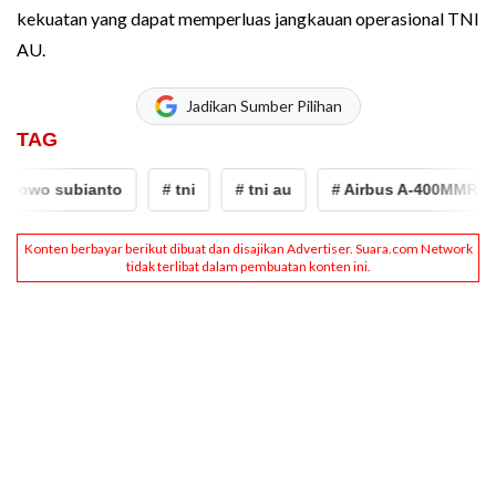
kekuatan yang dapat memperluas jangkauan operasional TNI
AU.
Jadikan Sumber Pilihan
TAG
owo subianto
# tni
# tni au
# Airbus A-400MMRTT Al