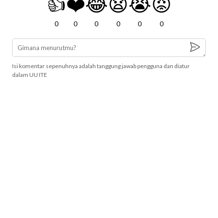
👍
❤️
😂
😧
😭
😡
0
0
0
0
0
0
Isi komentar sepenuhnya adalah tanggung jawab pengguna dan diatur
dalam UU ITE