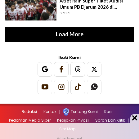
Atlet Raih Super Tiket Audisi
Umum PB Djarum 2026 di
Makassar
SPORT
Load More
Ikuti Kami
Redaksi
Kontak
Tentang Kami
Karir
Pedoman Media Siber
Kebijakan Privasi
Saran Dan Kritik
Site Map