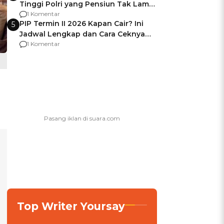
Tinggi Polri yang Pensiun Tak Lama
Usai Jadi Brigjen
1 Komentar
PIP Termin II 2026 Kapan Cair? Ini
5
Jadwal Lengkap dan Cara Ceknya
agar Dana Tidak Hangus!
1 Komentar
Top Writer Yoursay