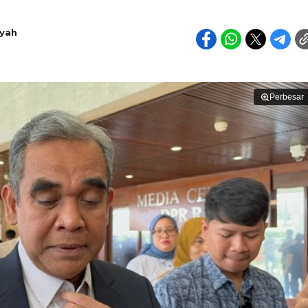
syah
Perbesar