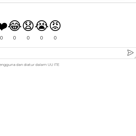
❤️
😂
😧
😭
😡
0
0
0
0
0
engguna dan diatur dalam UU ITE