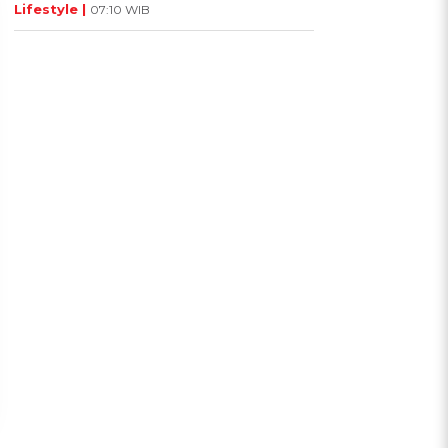
Lifestyle |
07:10 WIB
UIS: Sepatu Mana yang
KUIS: Seberapa Kenal
Cocok dengan
Kamu dengan Si Zodiak
Kepribadianmu?
Cancer?
Ikuti Kuisnya ➔
Ikuti Kuisnya ➔