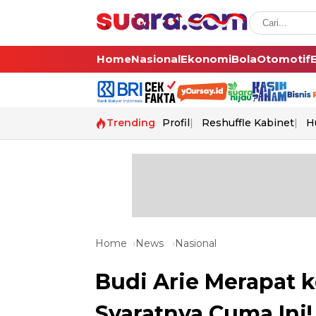
Home
Nasional
Ekonomi
Bola
Otomotif
Trending
Profil
Reshuffle Kabinet
H
Home
News
Nasional
Budi Arie Merapat k
Syaratnya Cuma Ini!