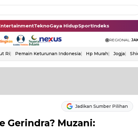
Entertainment
Tekno
Gaya Hidup
Sport
Indeks
REGIONAL:
JA
ut Ri
Pemain Keturunan Indonesia
Hp Murah
Jogja
Shi
Jadikan Sumber Pilihan
e Gerindra? Muzani: