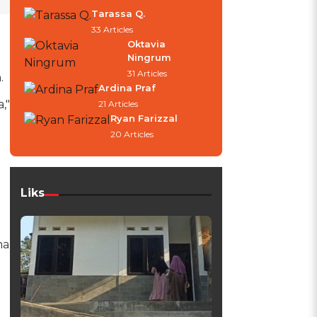
Tarassa Q.
33 Articles
Oktavia
Ningrum
31 Articles
.
Ardina Praf
,"
21 Articles
Ryan Farizzal
20 Articles
Liks
ma