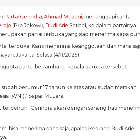
an
Partai Gerindra
,
Ahmad Muzani
, menanggapi santai
Projo
(Pro Jokowi),
Budi Arie
Setiadi, ke dalam partainya.
rupakan partai terbuka yang siap menerima siapa pun
partai terbuka. Kami menerima keanggotaan dari mana saja
an, Jakarta, Selasa (4/11/2025).
anggota partai berlambang kepala garuda tersebut
, sudah berumur 17 tahun ke atas atau sudah menikah.
sia (WNI)," papar Muzani.
ut terpenuhi, Gerindra akan dengan senang hati meneri
ami bisa menerima siapa saja, apalagi seorang Budi Arie
ya.