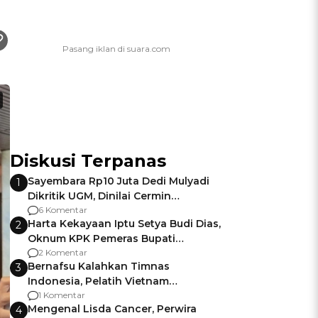
Diskusi Terpanas
Sayembara Rp10 Juta Dedi Mulyadi
1
Dikritik UGM, Dinilai Cermin
Gagalnya Negara Jamin Keamanan
6 Komentar
Harta Kekayaan Iptu Setya Budi Dias,
2
Oknum KPK Pemeras Bupati
Pemalang
2 Komentar
Bernafsu Kalahkan Timnas
3
Indonesia, Pelatih Vietnam
Berencana Pakai Jimat di Pakansari
1 Komentar
Mengenal Lisda Cancer, Perwira
4