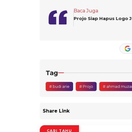
Baca Juga
Projo Siap Hapus Logo J
Tag
# budi arie
# Projo
# ahmad muza
Share Link
CARI TAHU