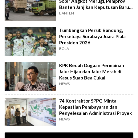
Sopir Angkot Merugi, Pemprov
Banten Janjikan Keputusan Baru 4
Hari Lagi
BANTEN
Tumbangkan Persib Bandung,
Persebaya Surabaya Juara Piala
Presiden 2026
BOLA
KPK Bedah Dugaan Permainan
Jalur Hijau dan Jalur Merah di
Kasus Suap Bea Cukai
NEWS
74 Kontraktor SPPG Minta
Kepastian Pembayaran dan
Penyelesaian Administrasi Proyek
NEWS