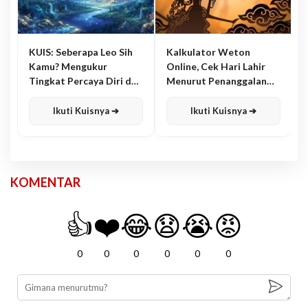
KUIS: Seberapa Leo Sih
Kalkulator Weton
Kamu? Mengukur
Online, Cek Hari Lahir
Tingkat Percaya Diri dan
Menurut Penanggalan
Karisma
Jawa
Ikuti Kuisnya ➔
Ikuti Kuisnya ➔
KOMENTAR
👍
❤️
😂
😧
😭
😡
0
0
0
0
0
0