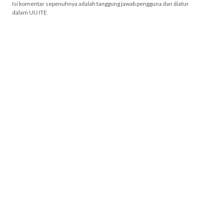
Isi komentar sepenuhnya adalah tanggung jawab pengguna dan diatur
dalam UU ITE