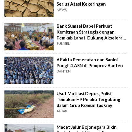
Serius Atasi Kekeringan
NEWS
Bank Sumsel Babel Perkuat
Kemitraan Strategis dengan
Pemkab Lahat, Dukung Akselerasi
Ekonomi Daerah
SUMSEL
6 Fakta Pemecatan dan Sanksi
Pungli 4 ASN di Pemprov Banten
BANTEN
Usut Mutilasi Depok, Polisi
Temukan HP Pelaku Tergabung
dalam Grup Komunitas Gay
JABAR
Macet Jalur Bojonegara Bikin