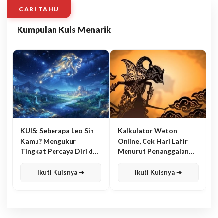
CARI TAHU
Kumpulan Kuis Menarik
KUIS: Seberapa Leo Sih
Kalkulator Weton
Kamu? Mengukur
Online, Cek Hari Lahir
Tingkat Percaya Diri dan
Menurut Penanggalan
Karisma
Jawa
Ikuti Kuisnya ➔
Ikuti Kuisnya ➔