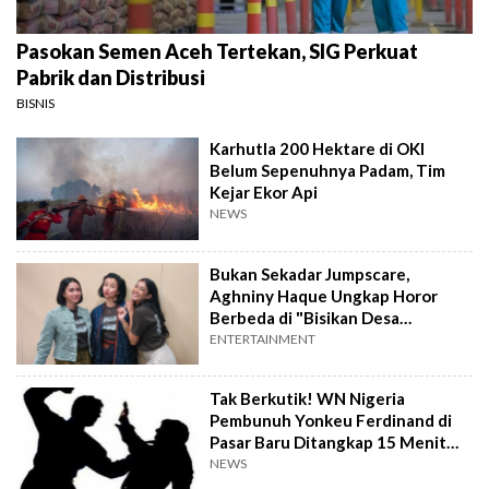
Pasokan Semen Aceh Tertekan, SIG Perkuat
Pabrik dan Distribusi
BISNIS
Karhutla 200 Hektare di OKI
Belum Sepenuhnya Padam, Tim
Kejar Ekor Api
NEWS
Bukan Sekadar Jumpscare,
Aghniny Haque Ungkap Horor
Berbeda di "Bisikan Desa
Gringsing"
ENTERTAINMENT
Tak Berkutik! WN Nigeria
Pembunuh Yonkeu Ferdinand di
Pasar Baru Ditangkap 15 Menit
Setelah Kejadian
NEWS