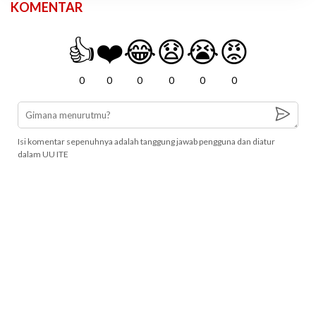
KOMENTAR
👍
❤️
😂
😧
😭
😡
0
0
0
0
0
0
Isi komentar sepenuhnya adalah tanggung jawab pengguna dan diatur
dalam UU ITE