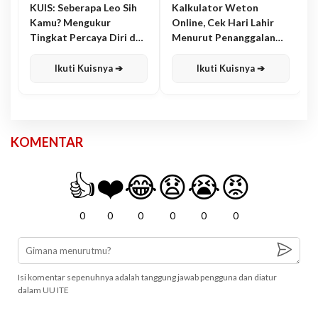
KUIS: Seberapa Leo Sih
Kalkulator Weton
Kamu? Mengukur
Online, Cek Hari Lahir
Tingkat Percaya Diri dan
Menurut Penanggalan
Karisma
Jawa
Ikuti Kuisnya ➔
Ikuti Kuisnya ➔
KOMENTAR
👍
❤️
😂
😧
😭
😡
0
0
0
0
0
0
Isi komentar sepenuhnya adalah tanggung jawab pengguna dan diatur
dalam UU ITE