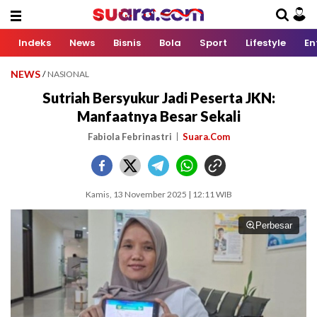
Indeks
News
Bisnis
Bola
Sport
Lifestyle
En
NEWS
/
NASIONAL
Sutriah Bersyukur Jadi Peserta JKN:
Manfaatnya Besar Sekali
Fabiola Febrinastri
Suara.Com
Kamis, 13 November 2025 | 12:11 WIB
Perbesar