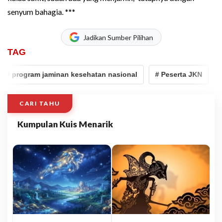
senyum bahagia. ***
Jadikan Sumber Pilihan
TAG
# program jaminan kesehatan nasional
# Peserta JKN
# 
CARI TAHU
Kumpulan Kuis Menarik