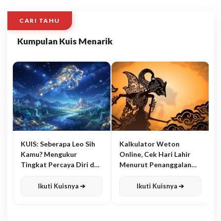
CARI TAHU
Kumpulan Kuis Menarik
KUIS: Seberapa Leo Sih
Kalkulator Weton
Kamu? Mengukur
Online, Cek Hari Lahir
Tingkat Percaya Diri dan
Menurut Penanggalan
Karisma
Jawa
Ikuti Kuisnya ➔
Ikuti Kuisnya ➔