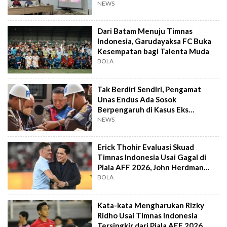
NEWS
Dari Batam Menuju Timnas
Indonesia, Garudayaksa FC Buka
Kesempatan bagi Talenta Muda
BOLA
Tak Berdiri Sendiri, Pengamat
Unas Endus Ada Sosok
Berpengaruh di Kasus Eks
Jampidsus
NEWS
Erick Thohir Evaluasi Skuad
Timnas Indonesia Usai Gagal di
Piala AFF 2026, John Herdman
Out?
BOLA
Kata-kata Mengharukan Rizky
Ridho Usai Timnas Indonesia
Tersingkir dari Piala AFF 2026