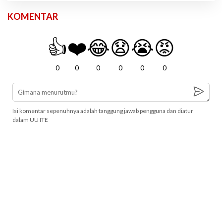
KOMENTAR
👍
❤️
😂
😧
😭
😡
0
0
0
0
0
0
Isi komentar sepenuhnya adalah tanggung jawab pengguna dan diatur
dalam UU ITE