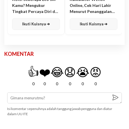
Kamu? Mengukur
Online, Cek Hari Lahir
Tingkat Percaya Diri dan
Menurut Penanggalan
Karisma
Jawa
Ikuti Kuisnya ➔
Ikuti Kuisnya ➔
KOMENTAR
👍
❤️
😂
😧
😭
😡
0
0
0
0
0
0
Isi komentar sepenuhnya adalah tanggung jawab pengguna dan diatur
dalam UU ITE