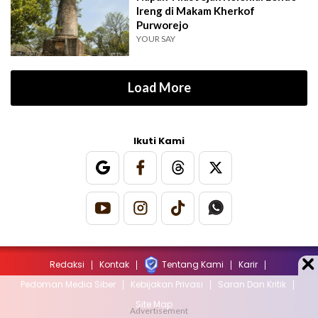
Ireng di Makam Kherkof
Purworejo
YOUR SAY
Load More
Ikuti Kami
Redaksi
Kontak
Tentang Kami
Karir
Pedoman Media Siber
Kebijakan Privasi
Saran Dan Kritik
Site Map