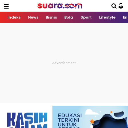
Indeks
News
Bisnis
Bola
Sport
Lifestyle
En