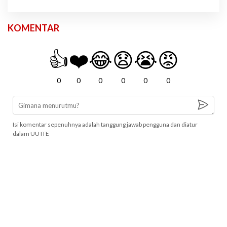
KOMENTAR
👍
❤️
😂
😧
😭
😡
0
0
0
0
0
0
Isi komentar sepenuhnya adalah tanggung jawab pengguna dan diatur
dalam UU ITE