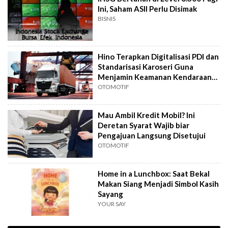
Ini, Saham ASII Perlu Disimak
BISNIS
Hino Terapkan Digitalisasi PDI dan
Standarisasi Karoseri Guna
Menjamin Keamanan Kendaraan
Niaga
OTOMOTIF
Mau Ambil Kredit Mobil? Ini
Deretan Syarat Wajib biar
Pengajuan Langsung Disetujui
OTOMOTIF
Home in a Lunchbox: Saat Bekal
Makan Siang Menjadi Simbol Kasih
Sayang
YOUR SAY