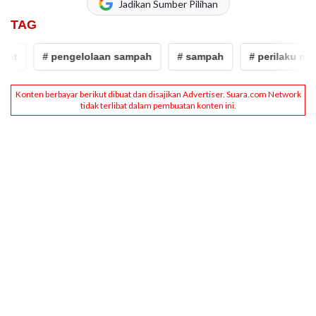
Jadikan Sumber Pilihan
TAG
at
# pengelolaan sampah
# sampah
# perilaku masy