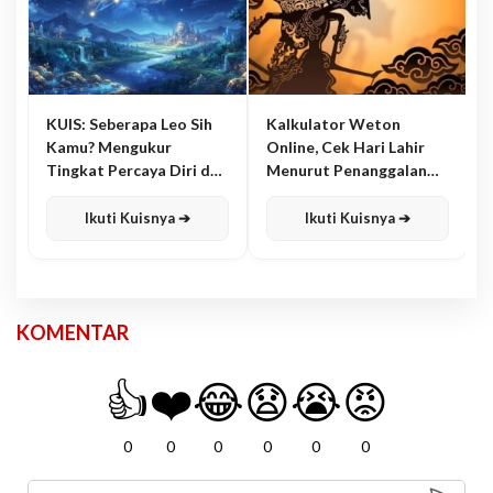
KUIS: Seberapa Leo Sih
Kalkulator Weton
Kamu? Mengukur
Online, Cek Hari Lahir
Tingkat Percaya Diri dan
Menurut Penanggalan
Karisma
Jawa
Ikuti Kuisnya ➔
Ikuti Kuisnya ➔
KOMENTAR
👍
❤️
😂
😧
😭
😡
0
0
0
0
0
0