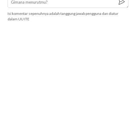
Isi komentar sepenuhnya adalah tanggung jawab pengguna dan diatur
dalam UU ITE