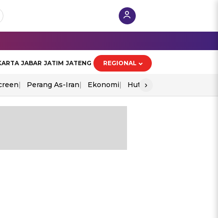
KARTA
JABAR
JATIM
JATENG
REGIONAL
›
creen
Perang As-Iran
Ekonomi
Hut Ri