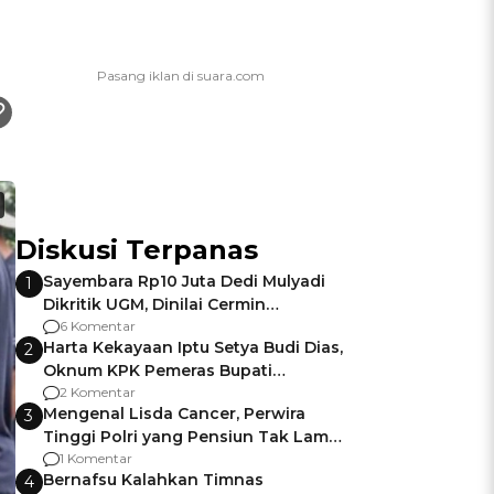
Diskusi Terpanas
Sayembara Rp10 Juta Dedi Mulyadi
1
Dikritik UGM, Dinilai Cermin
Gagalnya Negara Jamin Keamanan
6 Komentar
Harta Kekayaan Iptu Setya Budi Dias,
2
Oknum KPK Pemeras Bupati
Pemalang
2 Komentar
Mengenal Lisda Cancer, Perwira
3
Tinggi Polri yang Pensiun Tak Lama
Usai Jadi Brigjen
1 Komentar
Bernafsu Kalahkan Timnas
4