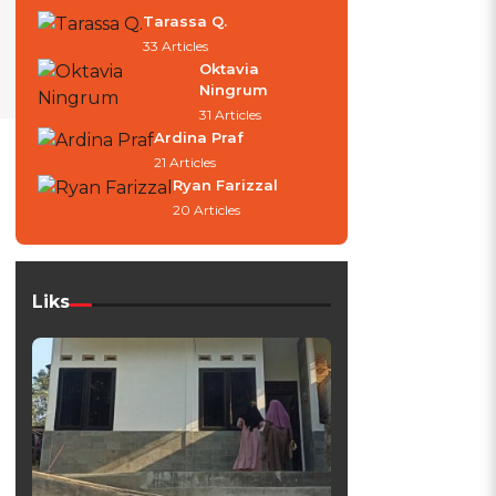
Tarassa Q.
33 Articles
Oktavia
Ningrum
31 Articles
Ardina Praf
21 Articles
Ryan Farizzal
20 Articles
Liks