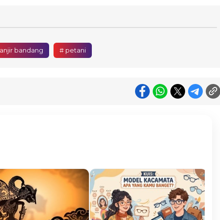
anjir bandang
# petani