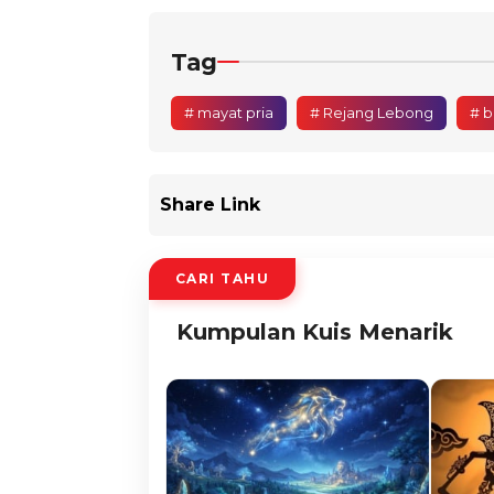
Tag
# mayat pria
# Rejang Lebong
# b
Share Link
CARI TAHU
Kumpulan Kuis Menarik