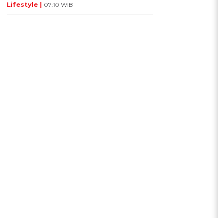
Lifestyle |
07:10 WIB