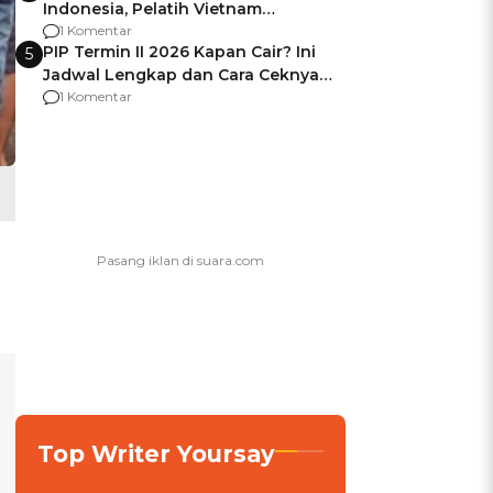
Indonesia, Pelatih Vietnam
Berencana Pakai Jimat di Pakansari
1 Komentar
PIP Termin II 2026 Kapan Cair? Ini
5
Jadwal Lengkap dan Cara Ceknya
agar Dana Tidak Hangus!
1 Komentar
Top Writer Yoursay