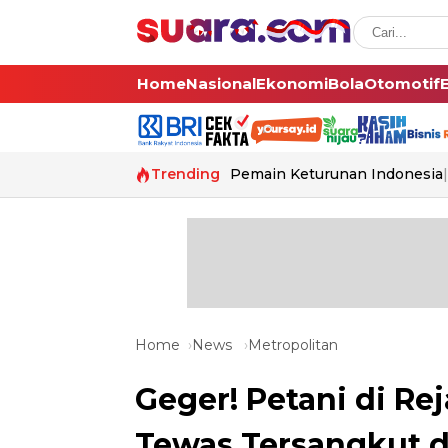
Home
Nasional
Ekonomi
Bola
Otomotif
Trending
Pemain Keturunan Indonesia
Home
News
Metropolitan
Geger! Petani di R
Tewas Tersangkut di