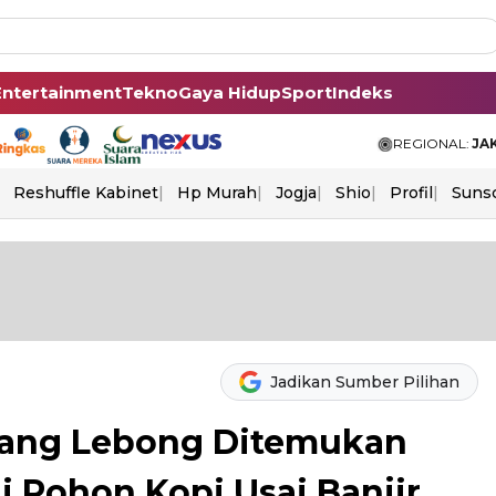
Entertainment
Tekno
Gaya Hidup
Sport
Indeks
REGIONAL:
JA
Reshuffle Kabinet
Hp Murah
Jogja
Shio
Profil
Suns
Jadikan Sumber Pilihan
ejang Lebong Ditemukan
 Pohon Kopi Usai Banjir