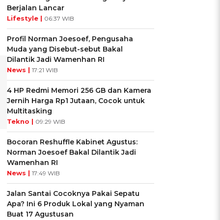
Berjalan Lancar
Lifestyle |
06:37 WIB
Profil Norman Joesoef, Pengusaha
Muda yang Disebut-sebut Bakal
Dilantik Jadi Wamenhan RI
News |
17:21 WIB
4 HP Redmi Memori 256 GB dan Kamera
Jernih Harga Rp1 Jutaan, Cocok untuk
Multitasking
Tekno |
09:29 WIB
Bocoran Reshuffle Kabinet Agustus:
Norman Joesoef Bakal Dilantik Jadi
Wamenhan RI
News |
17:49 WIB
Jalan Santai Cocoknya Pakai Sepatu
Apa? Ini 6 Produk Lokal yang Nyaman
Buat 17 Agustusan