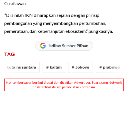
Cusdiawan.
“Di sinilah IKN diharapkan sejalan dengan prinsip
pembangunan yang menyeimbangkan pertumbuhan,
pemerataan, dan keberlanjutan ekosistem,” pungkasnya.
Jadikan Sumber Pilihan
TAG
ta nusantara
# kaltim
# Jokowi
# prabowo
# ikn