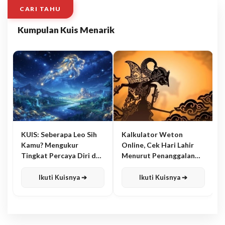
CARI TAHU
Kumpulan Kuis Menarik
KUIS: Seberapa Leo Sih
Kalkulator Weton
Kamu? Mengukur
Online, Cek Hari Lahir
Tingkat Percaya Diri dan
Menurut Penanggalan
Karisma
Jawa
Ikuti Kuisnya ➔
Ikuti Kuisnya ➔