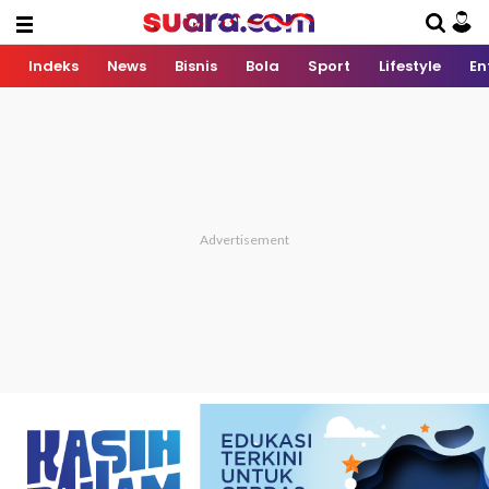
Indeks
News
Bisnis
Bola
Sport
Lifestyle
En