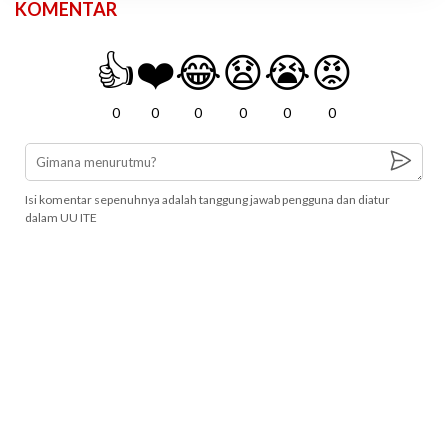
KOMENTAR
👍
❤️
😂
😧
😭
😡
0
0
0
0
0
0
Isi komentar sepenuhnya adalah tanggung jawab pengguna dan diatur
dalam UU ITE