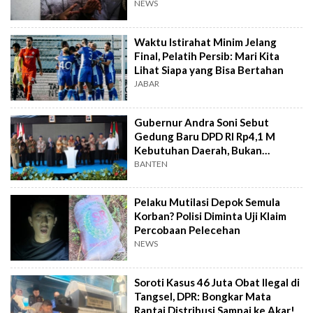
NEWS
Waktu Istirahat Minim Jelang
Final, Pelatih Persib: Mari Kita
Lihat Siapa yang Bisa Bertahan
JABAR
Gubernur Andra Soni Sebut
Gedung Baru DPD RI Rp4,1 M
Kebutuhan Daerah, Bukan
Senator
BANTEN
Pelaku Mutilasi Depok Semula
Korban? Polisi Diminta Uji Klaim
Percobaan Pelecehan
NEWS
Soroti Kasus 46 Juta Obat Ilegal di
Tangsel, DPR: Bongkar Mata
Rantai Distribusi Sampai ke Akar!