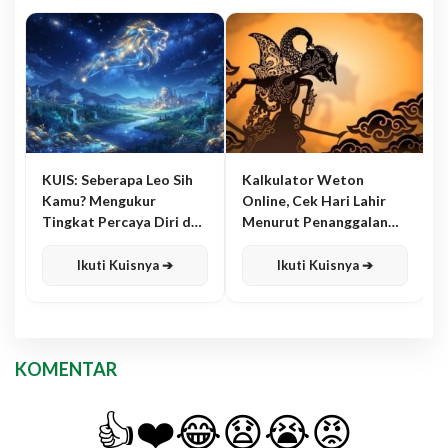
KUIS: Seberapa Leo Sih
Kalkulator Weton
Kamu? Mengukur
Online, Cek Hari Lahir
Tingkat Percaya Diri dan
Menurut Penanggalan
Karisma
Jawa
Ikuti Kuisnya ➔
Ikuti Kuisnya ➔
KOMENTAR
👍
❤️
😂
😧
😭
😡