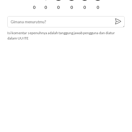
0
0
0
0
0
0
Isi komentar sepenuhnya adalah tanggung jawab pengguna dan diatur
dalam UU ITE