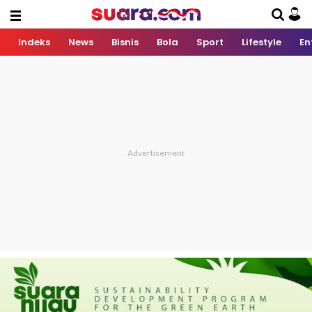
Indeks
News
Bisnis
Bola
Sport
Lifestyle
En