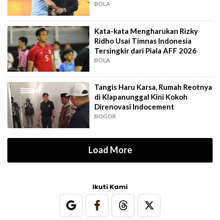
Out?
BOLA
Kata-kata Mengharukan Rizky
Ridho Usai Timnas Indonesia
Tersingkir dari Piala AFF 2026
BOLA
Tangis Haru Karsa, Rumah Reotnya
di Klapanunggal Kini Kokoh
Direnovasi Indocement
BOGOR
Load More
Ikuti Kami