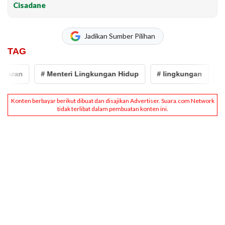
Cisadane
Jadikan Sumber Pilihan
TAG
aran
# Menteri Lingkungan Hidup
# lingkungan
# kr