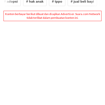
# adopsi
# hak anak
# tppo
# jual beli bayi
# a