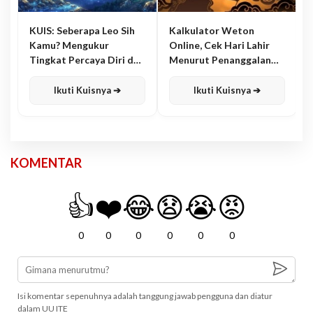
KUIS: Seberapa Leo Sih
Kalkulator Weton
Kamu? Mengukur
Online, Cek Hari Lahir
Tingkat Percaya Diri dan
Menurut Penanggalan
Karisma
Jawa
Ikuti Kuisnya ➔
Ikuti Kuisnya ➔
KOMENTAR
👍
❤️
😂
😧
😭
😡
0
0
0
0
0
0
Isi komentar sepenuhnya adalah tanggung jawab pengguna dan diatur
dalam UU ITE