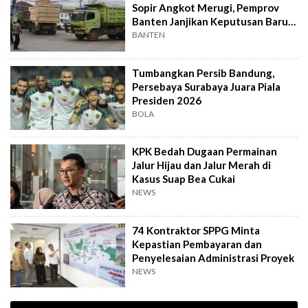
Sopir Angkot Merugi, Pemprov
Banten Janjikan Keputusan Baru 4
Hari Lagi
BANTEN
Tumbangkan Persib Bandung,
Persebaya Surabaya Juara Piala
Presiden 2026
BOLA
KPK Bedah Dugaan Permainan
Jalur Hijau dan Jalur Merah di
Kasus Suap Bea Cukai
NEWS
74 Kontraktor SPPG Minta
Kepastian Pembayaran dan
Penyelesaian Administrasi Proyek
NEWS