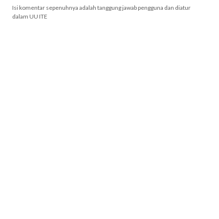
Isi komentar sepenuhnya adalah tanggung jawab pengguna dan diatur
dalam UU ITE