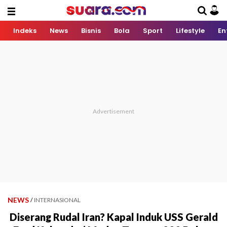
Indeks
News
Bisnis
Bola
Sport
Lifestyle
En
NEWS
/
INTERNASIONAL
Diserang Rudal Iran? Kapal Induk USS Gerald