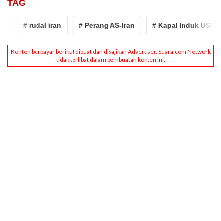
TAG
# rudal iran
# Perang AS-Iran
# Kapal Induk USS Ger