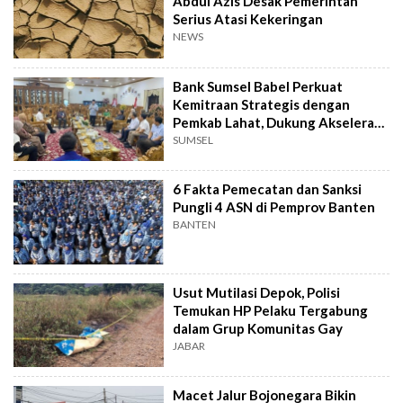
Abdul Azis Desak Pemerintah
Serius Atasi Kekeringan
NEWS
Bank Sumsel Babel Perkuat
Kemitraan Strategis dengan
Pemkab Lahat, Dukung Akselerasi
Ekonomi Daerah
SUMSEL
6 Fakta Pemecatan dan Sanksi
Pungli 4 ASN di Pemprov Banten
BANTEN
Usut Mutilasi Depok, Polisi
Temukan HP Pelaku Tergabung
dalam Grup Komunitas Gay
JABAR
Macet Jalur Bojonegara Bikin