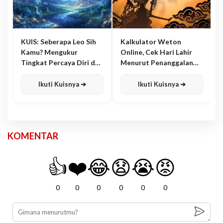
KUIS: Seberapa Leo Sih
Kalkulator Weton
Kamu? Mengukur
Online, Cek Hari Lahir
Tingkat Percaya Diri dan
Menurut Penanggalan
Karisma
Jawa
Ikuti Kuisnya ➔
Ikuti Kuisnya ➔
KOMENTAR
👍
❤️
😂
😧
😭
😡
0
0
0
0
0
0