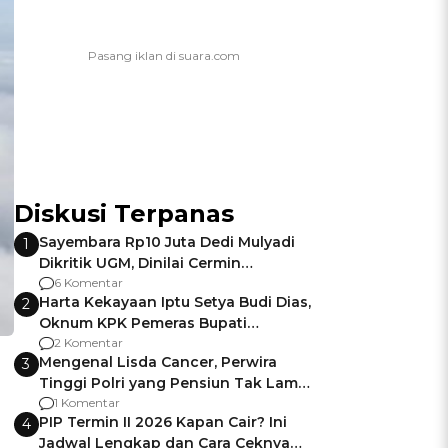
Diskusi Terpanas
Sayembara Rp10 Juta Dedi Mulyadi
1
Dikritik UGM, Dinilai Cermin
Gagalnya Negara Jamin Keamanan
6 Komentar
Harta Kekayaan Iptu Setya Budi Dias,
2
Oknum KPK Pemeras Bupati
Pemalang
2 Komentar
Mengenal Lisda Cancer, Perwira
3
Tinggi Polri yang Pensiun Tak Lama
Usai Jadi Brigjen
1 Komentar
PIP Termin II 2026 Kapan Cair? Ini
4
Jadwal Lengkap dan Cara Ceknya