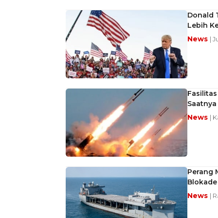
Donald 
Lebih Ke
News
| 
Fasilita
Saatnya
News
| 
Perang 
Blokade 
News
| R