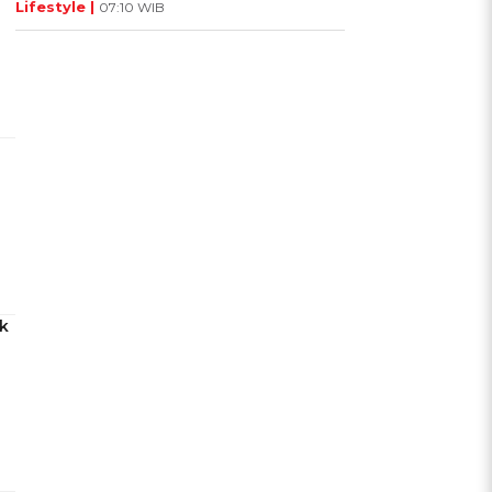
Lifestyle |
07:10 WIB
k