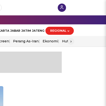
KARTA
JABAR
JATIM
JATENG
REGIONAL
›
creen
Perang As-Iran
Ekonomi
Hut Ri