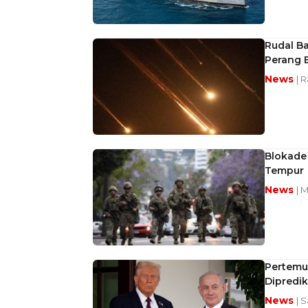
Rudal Ba
Perang 
News
| 
Blokade 
Tempur
News
| 
Pertemu
Dipredi
News
| 