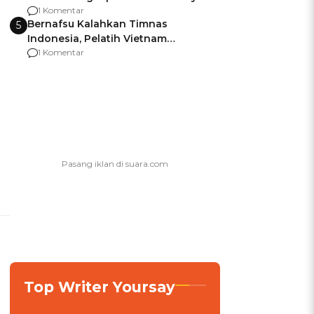
agar Dana Tidak Hangus!
1 Komentar
Bernafsu Kalahkan Timnas
5
Indonesia, Pelatih Vietnam
Berencana Pakai Jimat di Pakansari
1 Komentar
Top Writer Yoursay