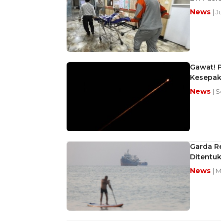
News
| J
Gawat! P
Kesepak
News
| S
Garda Re
Ditentu
News
| 