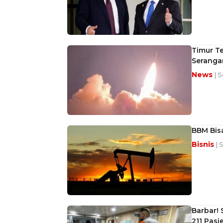
Timur T
Serangan
News
| 
BBM Bisa
Bisnis
| 
Barbar! 
211 Pasi