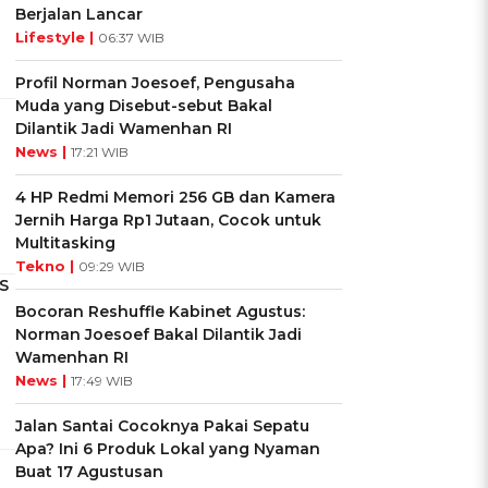
Berjalan Lancar
Lifestyle |
06:37 WIB
Profil Norman Joesoef, Pengusaha
Muda yang Disebut-sebut Bakal
Dilantik Jadi Wamenhan RI
News |
17:21 WIB
4 HP Redmi Memori 256 GB dan Kamera
Jernih Harga Rp1 Jutaan, Cocok untuk
Multitasking
Tekno |
09:29 WIB
S
Bocoran Reshuffle Kabinet Agustus:
Norman Joesoef Bakal Dilantik Jadi
Wamenhan RI
News |
17:49 WIB
Jalan Santai Cocoknya Pakai Sepatu
Apa? Ini 6 Produk Lokal yang Nyaman
Buat 17 Agustusan