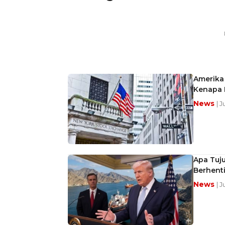
Amerika 
Kenapa 
News
| J
Apa Tuj
Berhent
News
| J