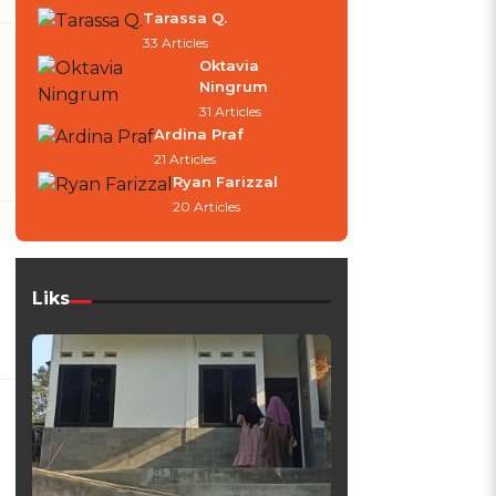
Tarassa Q.
33 Articles
Oktavia
Ningrum
31 Articles
Ardina Praf
21 Articles
Ryan Farizzal
20 Articles
Liks