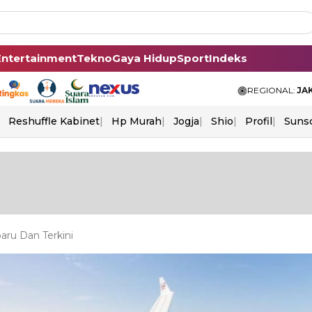
Entertainment
Tekno
Gaya Hidup
Sport
Indeks
REGIONAL:
JA
Reshuffle Kabinet
Hp Murah
Jogja
Shio
Profil
Suns
aru Dan Terkini