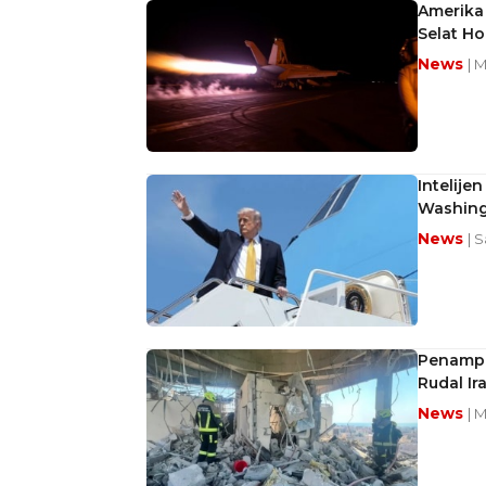
Amerika
Selat H
News
| 
Intelije
Washing
News
| S
Penampa
Rudal Ir
News
| 