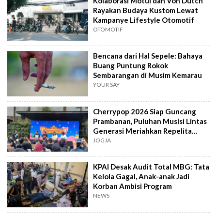
Kolaborasi Motul dan Von Dutch
Rayakan Budaya Kustom Lewat
Kampanye Lifestyle Otomotif
OTOMOTIF
Bencana dari Hal Sepele: Bahaya
Buang Puntung Rokok
Sembarangan di Musim Kemarau
YOUR SAY
Cherrypop 2026 Siap Guncang
Prambanan, Puluhan Musisi Lintas
Generasi Meriahkan Repelita
Musik
JOGJA
KPAI Desak Audit Total MBG: Tata
Kelola Gagal, Anak-anak Jadi
Korban Ambisi Program
NEWS