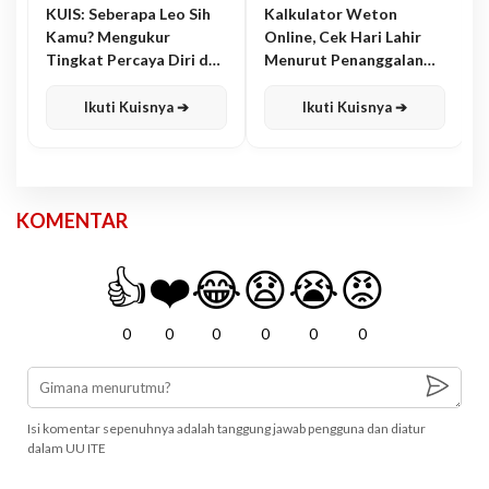
KUIS: Seberapa Leo Sih
Kalkulator Weton
Kamu? Mengukur
Online, Cek Hari Lahir
Tingkat Percaya Diri dan
Menurut Penanggalan
Karisma
Jawa
Ikuti Kuisnya ➔
Ikuti Kuisnya ➔
KOMENTAR
👍
❤️
😂
😧
😭
😡
0
0
0
0
0
0
Isi komentar sepenuhnya adalah tanggung jawab pengguna dan diatur
dalam UU ITE