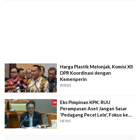
Harga Plastik Melonjak, Komisi XII
DPR Koordinasi dengan
Kemenperin
BISNIS
Eks Pimpinan KPK: RUU
Perampasan Aset Jangan Sasar
'Pedagang Pecel Lele', Fokus ke
Pejabat Korupsi
NEWS