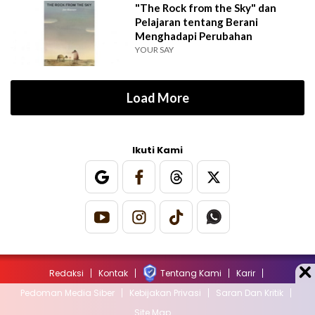
"The Rock from the Sky" dan
Pelajaran tentang Berani
Menghadapi Perubahan
YOUR SAY
Load More
Ikuti Kami
Redaksi
Kontak
Tentang Kami
Karir
Pedoman Media Siber
Kebijakan Privasi
Saran Dan Kritik
Site Map