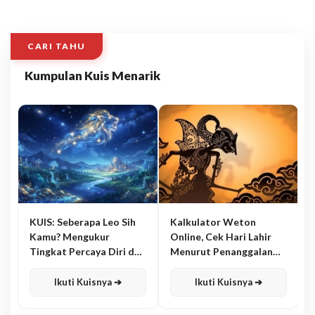
CARI TAHU
Kumpulan Kuis Menarik
KUIS: Seberapa Leo Sih
Kalkulator Weton
Kamu? Mengukur
Online, Cek Hari Lahir
Tingkat Percaya Diri dan
Menurut Penanggalan
Karisma
Jawa
Ikuti Kuisnya ➔
Ikuti Kuisnya ➔