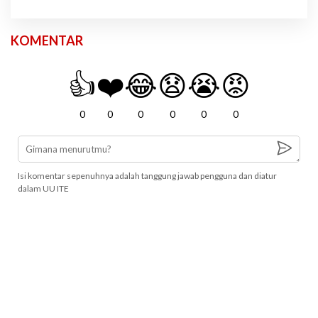
KOMENTAR
👍
❤️
😂
😧
😭
😡
0
0
0
0
0
0
Isi komentar sepenuhnya adalah tanggung jawab pengguna dan diatur
dalam UU ITE