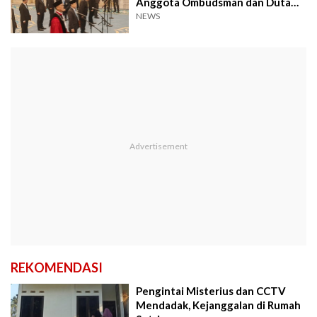
Anggota Ombudsman dan Duta
Besar
NEWS
REKOMENDASI
Pengintai Misterius dan CCTV
Mendadak, Kejanggalan di Rumah