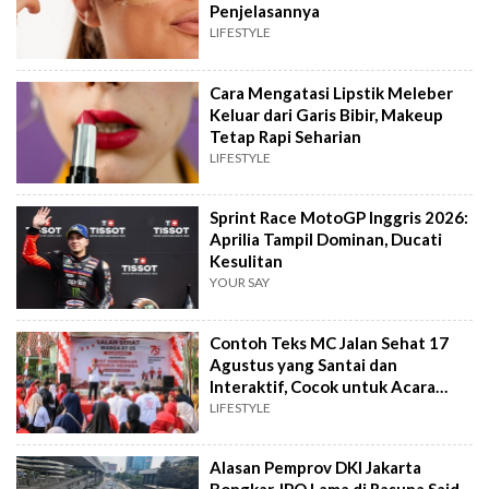
Penjelasannya
LIFESTYLE
Cara Mengatasi Lipstik Meleber
Keluar dari Garis Bibir, Makeup
Tetap Rapi Seharian
LIFESTYLE
Sprint Race MotoGP Inggris 2026:
Aprilia Tampil Dominan, Ducati
Kesulitan
YOUR SAY
Contoh Teks MC Jalan Sehat 17
Agustus yang Santai dan
Interaktif, Cocok untuk Acara
Tingkat RT
LIFESTYLE
Alasan Pemprov DKI Jakarta