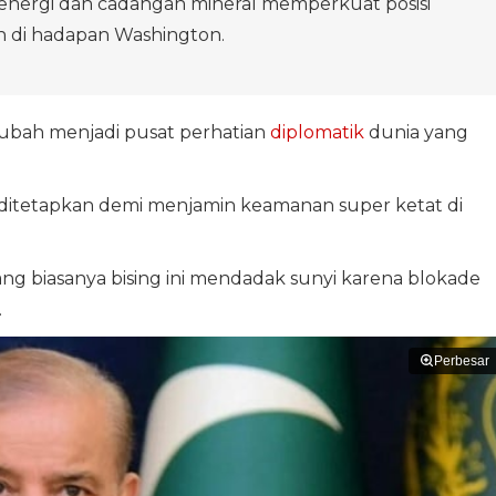
energi dan cadangan mineral memperkuat posisi
n di hadapan Washington.
rubah menjadi pusat perhatian
diplomatik
dunia yang
a ditetapkan demi menjamin keamanan super ketat di
yang biasanya bising ini mendadak sunyi karena blokade
.
Perbesar