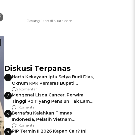
Diskusi Terpanas
Harta Kekayaan Iptu Setya Budi Dias,
1
Oknum KPK Pemeras Bupati
Pemalang
2 Komentar
Mengenal Lisda Cancer, Perwira
2
Tinggi Polri yang Pensiun Tak Lama
Usai Jadi Brigjen
1 Komentar
Bernafsu Kalahkan Timnas
3
Indonesia, Pelatih Vietnam
Berencana Pakai Jimat di Pakansari
1 Komentar
PIP Termin II 2026 Kapan Cair? Ini
4