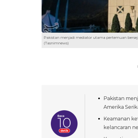
Pakistan menjadi mediator utama pertemuan berseja
(Tasnimnews)
Pakistan menj
Amerika Serika
Keamanan keta
kelancaran neg