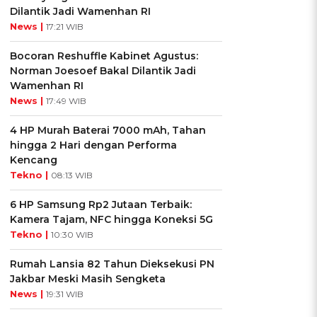
Dilantik Jadi Wamenhan RI
News |
17:21 WIB
Bocoran Reshuffle Kabinet Agustus:
Norman Joesoef Bakal Dilantik Jadi
Wamenhan RI
News |
17:49 WIB
4 HP Murah Baterai 7000 mAh, Tahan
hingga 2 Hari dengan Performa
Kencang
Tekno |
08:13 WIB
6 HP Samsung Rp2 Jutaan Terbaik:
Kamera Tajam, NFC hingga Koneksi 5G
Tekno |
10:30 WIB
Rumah Lansia 82 Tahun Dieksekusi PN
Jakbar Meski Masih Sengketa
News |
19:31 WIB