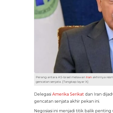
Perang antara AS-Israel melawan
Iran
akhirnya resm
gencatan senjata. [Tangkap layar X]
Delegasi
Amerika Serikat
dan Iran dij
gencatan senjata akhir pekan ini.
Negosiasi ini menjadi titik balik pen