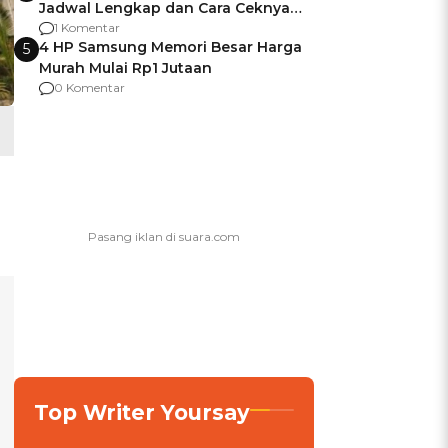
Jadwal Lengkap dan Cara Ceknya
agar Dana Tidak Hangus!
1 Komentar
4 HP Samsung Memori Besar Harga
5
Murah Mulai Rp1 Jutaan
0 Komentar
Top Writer Yoursay