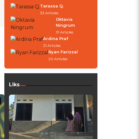
Tarassa Q.
33 Articles
Oktavia
Ningrum
31 Articles
Ardina Praf
21 Articles
Ryan Farizzal
20 Articles
Liks