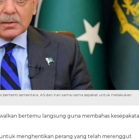
i berhenti sementara. AS dan Iran sama-sama sepakat untuk melakukan
adwalkan bertemu langsung guna membahas kesepakat
ting untuk menghentikan perang yang telah merenggut