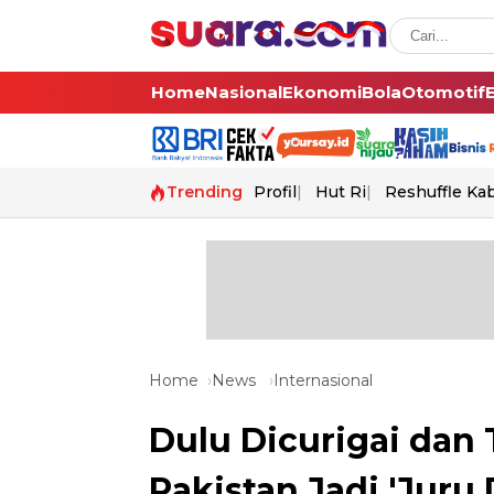
Home
Nasional
Ekonomi
Bola
Otomotif
Trending
Profil
Hut Ri
Reshuffle Ka
Home
News
Internasional
Dulu Dicurigai dan
Pakistan Jadi 'Juru 