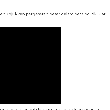
 menunjukkan pergeseran besar dalam peta politik luar
d dengan penuh keraguan, namun kini posisinya