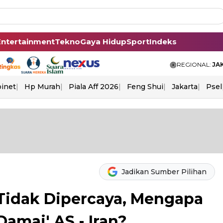
Entertainment
Tekno
Gaya Hidup
Sport
Indeks
REGIONAL:
JA
binet
Hp Murah
Piala Aff 2026
Feng Shui
Jakarta
Psel
Jadikan Sumber Pilihan
 Tidak Dipercaya, Mengapa
Damai' AS - Iran?