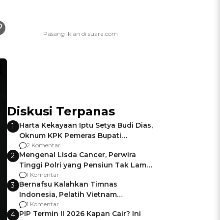
Diskusi Terpanas
Harta Kekayaan Iptu Setya Budi Dias,
1
Oknum KPK Pemeras Bupati
Pemalang
2 Komentar
Mengenal Lisda Cancer, Perwira
2
Tinggi Polri yang Pensiun Tak Lama
Usai Jadi Brigjen
1 Komentar
Bernafsu Kalahkan Timnas
3
Indonesia, Pelatih Vietnam
Berencana Pakai Jimat di Pakansari
1 Komentar
PIP Termin II 2026 Kapan Cair? Ini
4