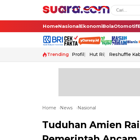
Home
Nasional
Ekonomi
Bola
Otomotif
Trending
Profil
Hut Ri
Reshuffle Ka
Home
News
Nasional
Tuduhan Amien Rai
Pemerintah Ancam