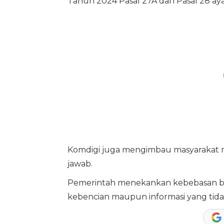
Tahun 2024 Pasal 27A dan Pasal 28 ayat 
Komdigi juga mengimbau masyarakat m
jawab.
Pemerintah menekankan kebebasan be
kebencian maupun informasi yang tida