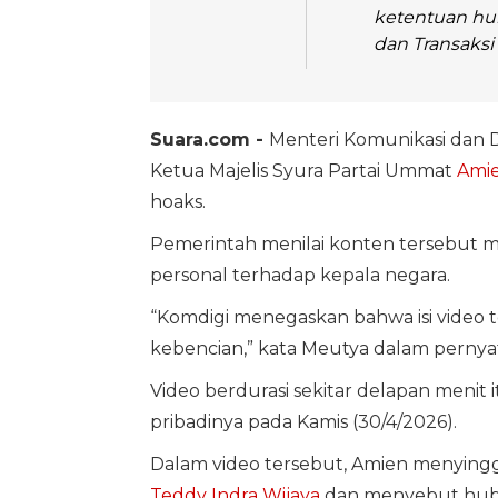
ketentuan hu
dan Transaksi 
Suara.com -
Menteri Komunikasi dan D
Ketua Majelis Syura Partai Ummat
Amie
hoaks.
Pemerintah menilai konten tersebut m
personal terhadap kepala negara.
“Komdigi menegaskan bahwa isi video 
kebencian,” kata Meutya dalam pernyat
Video berdurasi sekitar delapan menit
pribadinya pada Kamis (30/4/2026).
Dalam video tersebut, Amien menying
Teddy Indra Wijaya
dan menyebut hubu