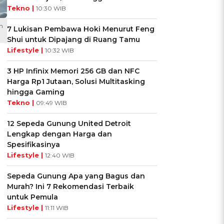
Tekno |
10:30 WIB
n
7 Lukisan Pembawa Hoki Menurut Feng
Shui untuk Dipajang di Ruang Tamu
Lifestyle |
10:32 WIB
3 HP Infinix Memori 256 GB dan NFC
Harga Rp1 Jutaan, Solusi Multitasking
hingga Gaming
Tekno |
09:49 WIB
12 Sepeda Gunung United Detroit
Lengkap dengan Harga dan
Spesifikasinya
Lifestyle |
12:40 WIB
Sepeda Gunung Apa yang Bagus dan
Murah? Ini 7 Rekomendasi Terbaik
untuk Pemula
Lifestyle |
11:11 WIB