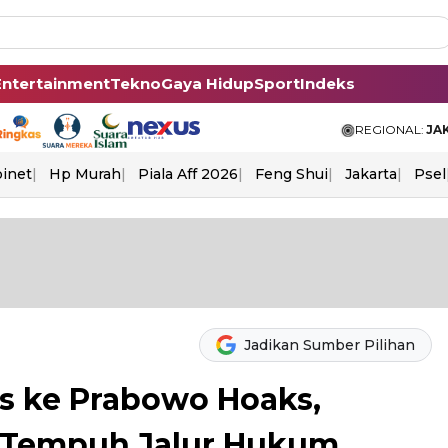
Entertainment
Tekno
Gaya Hidup
Sport
Indeks
REGIONAL:
JA
binet
Hp Murah
Piala Aff 2026
Feng Shui
Jakarta
Psel
Jadikan Sumber Pilihan
s ke Prabowo Hoaks,
 Tempuh Jalur Hukum