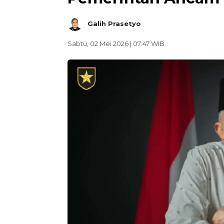
Galih Prasetyo
Sabtu, 02 Mei 2026 | 07:47 WIB