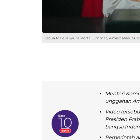
Ketua Majelis Syura Partai Ummat, Amien Rais [Suar
Menteri Komun
unggahan Amie
Video tersebut
Presiden Pra
bangsa Indone
Pemerintah a