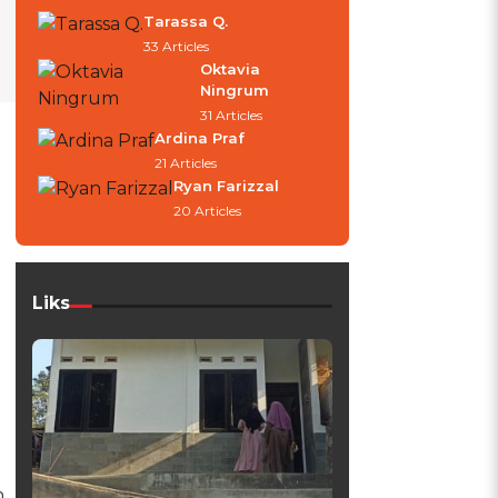
Tarassa Q.
33 Articles
Oktavia
Ningrum
31 Articles
Ardina Praf
21 Articles
Ryan Farizzal
20 Articles
Liks
n