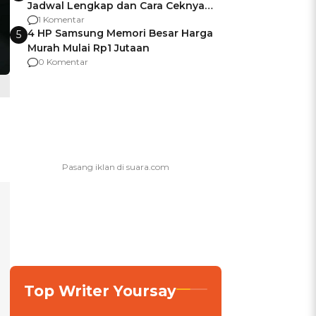
Jadwal Lengkap dan Cara Ceknya
agar Dana Tidak Hangus!
1 Komentar
4 HP Samsung Memori Besar Harga
5
Murah Mulai Rp1 Jutaan
0 Komentar
Top Writer Yoursay