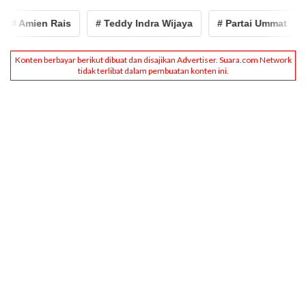
# Amien Rais
# Teddy Indra Wijaya
# Partai Ummat
#