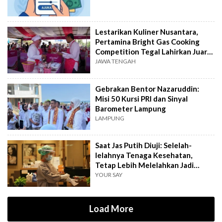
Lestarikan Kuliner Nusantara,
Pertamina Bright Gas Cooking
Competition Tegal Lahirkan Juara
Baru
JAWA TENGAH
Gebrakan Bentor Nazaruddin:
Misi 50 Kursi PRI dan Sinyal
Barometer Lampung
LAMPUNG
Saat Jas Putih Diuji: Selelah-
lelahnya Tenaga Kesehatan,
Tetap Lebih Melelahkan Jadi
Pasien
YOUR SAY
Load More