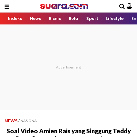
Indeks
News
Bisnis
Bola
Sport
Lifestyle
En
NEWS
/
NASIONAL
Soal Video Amien Rais yang Singgung Teddy