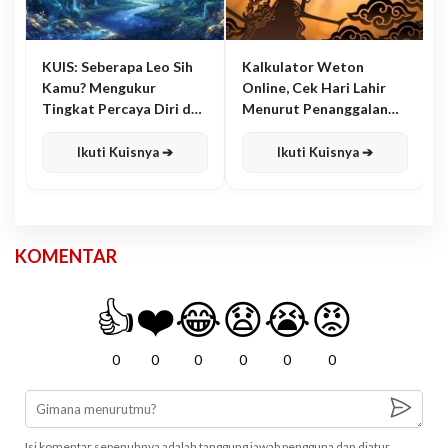
KUIS: Seberapa Leo Sih
Kalkulator Weton
Kamu? Mengukur
Online, Cek Hari Lahir
Tingkat Percaya Diri dan
Menurut Penanggalan
Karisma
Jawa
Ikuti Kuisnya ➔
Ikuti Kuisnya ➔
KOMENTAR
👍
❤️
😂
😧
😭
😡
0
0
0
0
0
0
Isi komentar sepenuhnya adalah tanggung jawab pengguna dan diatur