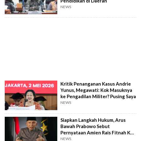
Pendidikan di Daerah
NEWS
Kritik Penanganan Kasus Andrie
Yunus, Megawati: Kok Masuknya
ke Pengadilan Militer? Pusing Saya
NEWS
Siapkan Langkah Hukum, Arus
Bawah Prabowo Sebut
Pernyataan Amien Rais Fitnah Keji
dan Halusinasi
NEWS