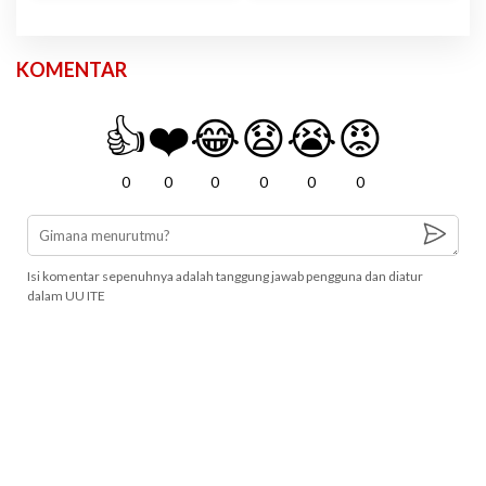
KOMENTAR
👍
❤️
😂
😧
😭
😡
0
0
0
0
0
0
Isi komentar sepenuhnya adalah tanggung jawab pengguna dan diatur
dalam UU ITE