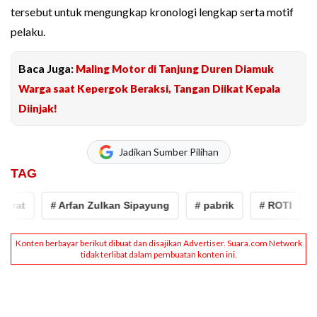
tersebut untuk mengungkap kronologi lengkap serta motif
pelaku.
Baca Juga:
Maling Motor di Tanjung Duren Diamuk
Warga saat Kepergok Beraksi, Tangan Diikat Kepala
Diinjak!
Jadikan Sumber Pilihan
TAG
at
# Arfan Zulkan Sipayung
# pabrik
# ROTI
# p