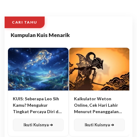
CARI TAHU
Kumpulan Kuis Menarik
KUIS: Seberapa Leo Sih
Kalkulator Weton
Kamu? Mengukur
Online, Cek Hari Lahir
Tingkat Percaya Diri dan
Menurut Penanggalan
Karisma
Jawa
Ikuti Kuisnya ➔
Ikuti Kuisnya ➔