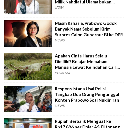
Milik Nahdlatul Ulama bukan
AD/ART
JATIM
Masih Rahasia, Prabowo Godok
Banyak Nama Sebelum Kirim
Surpres Calon Gubernur BI ke DPR
NEWS
Apakah Cinta Harus Selalu
Dimiliki? Belajar Memahami
Manusia Lewat Keindahan Call Me
by Your Name
YOUR SAY
Respons Istana Usai Polisi
Tangkap Dua Orang Pengunggah
Konten Prabowo Soal Nuklir Iran
NEWS
Rupiah Berbalik Menguat ke
Rp17.896 per Dolar AS, Ditopang