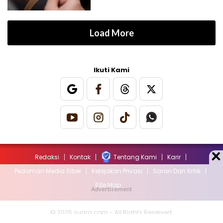
Load More
Ikuti Kami
Redaksi
Kontak
Tentang Kami
Karir
Pedoman Media Siber
Kebijakan Privasi
Saran Dan Kritik
Site Map
© 2026 suara.com - All Rights Reserved.