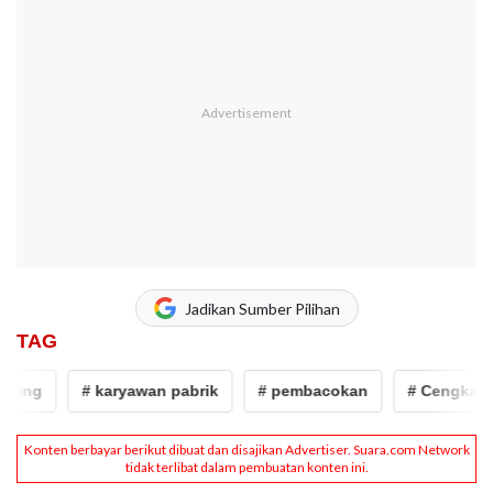
Jadikan Sumber Pilihan
TAG
reng
# karyawan pabrik
# pembacokan
# Cengkaren