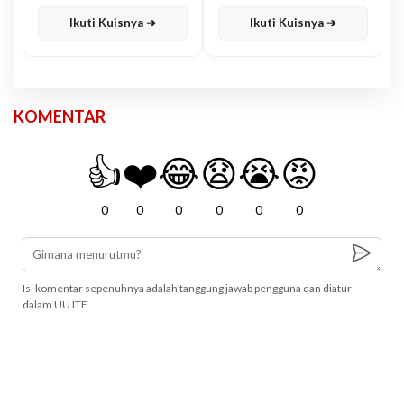
Karisma
Jawa
Ikuti Kuisnya ➔
Ikuti Kuisnya ➔
KOMENTAR
👍
❤️
😂
😧
😭
😡
0
0
0
0
0
0
Isi komentar sepenuhnya adalah tanggung jawab pengguna dan diatur
dalam UU ITE