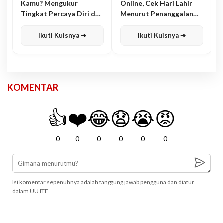
Kamu? Mengukur
Online, Cek Hari Lahir
Tingkat Percaya Diri dan
Menurut Penanggalan
Karisma
Jawa
Ikuti Kuisnya ➔
Ikuti Kuisnya ➔
KOMENTAR
👍
❤️
😂
😧
😭
😡
0
0
0
0
0
0
Isi komentar sepenuhnya adalah tanggung jawab pengguna dan diatur
dalam UU ITE