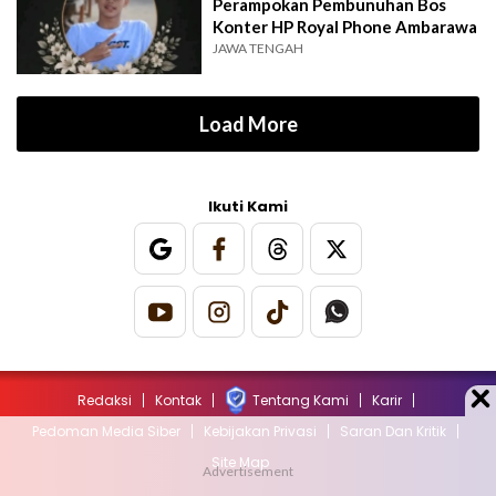
Perampokan Pembunuhan Bos
Konter HP Royal Phone Ambarawa
JAWA TENGAH
Load More
Ikuti Kami
Redaksi
Kontak
Tentang Kami
Karir
Pedoman Media Siber
Kebijakan Privasi
Saran Dan Kritik
Site Map