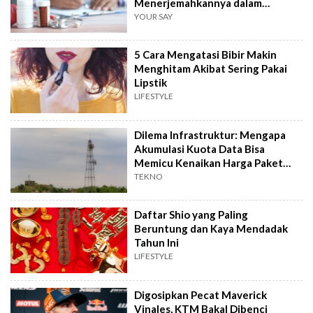
Menerjemahkannya dalam
Hitungkan Detik!
YOUR SAY
5 Cara Mengatasi Bibir Makin
Menghitam Akibat Sering Pakai
Lipstik
LIFESTYLE
Dilema Infrastruktur: Mengapa
Akumulasi Kuota Data Bisa
Memicu Kenaikan Harga Paket
Internet?
TEKNO
Daftar Shio yang Paling
Beruntung dan Kaya Mendadak
Tahun Ini
LIFESTYLE
Digosipkan Pecat Maverick
Vinales, KTM Bakal Dibenci