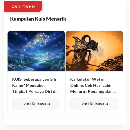
CARI TAHU
Kumpulan Kuis Menarik
KUIS: Seberapa Leo Sih
Kalkulator Weton
Kamu? Mengukur
Online, Cek Hari Lahir
Tingkat Percaya Diri dan
Menurut Penanggalan
Karisma
Jawa
Ikuti Kuisnya ➔
Ikuti Kuisnya ➔