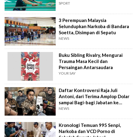
SPORT
3 Perempuan Malaysia
Selundupkan Narkoba di Bandara
Soetta, Disimpan di Sepatu
NEWS
Buku Sibling Rivalry, Mengurai
Trauma Masa Kecil dan
Persaingan Antarsaudara
YOUR SAY
Daftar Kontroversi Raja Juli
Antoni, dari Terima Amplop Dolar
sampai Bagi-bagi Jabatan ke
Kader PSI
NEWS
Kronologi Temuan 995 Senpi,
Narkoba dan VCD Porno di