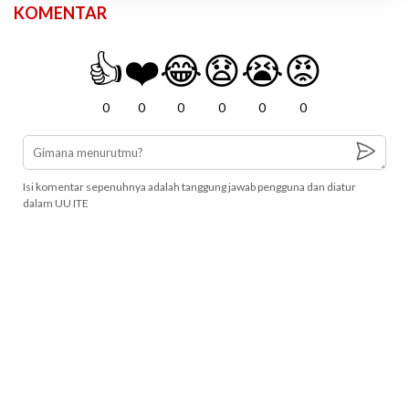
KOMENTAR
👍
❤️
😂
😧
😭
😡
0
0
0
0
0
0
Isi komentar sepenuhnya adalah tanggung jawab pengguna dan diatur
dalam UU ITE