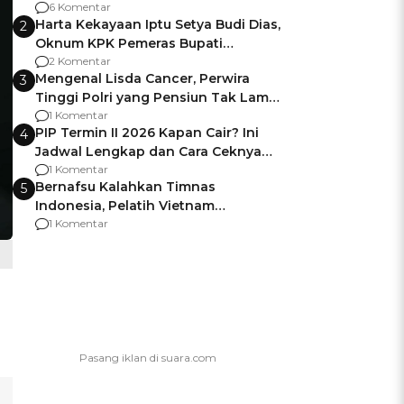
Gagalnya Negara Jamin Keamanan
6 Komentar
Harta Kekayaan Iptu Setya Budi Dias,
2
Oknum KPK Pemeras Bupati
Pemalang
2 Komentar
Mengenal Lisda Cancer, Perwira
3
Tinggi Polri yang Pensiun Tak Lama
Usai Jadi Brigjen
1 Komentar
PIP Termin II 2026 Kapan Cair? Ini
4
Jadwal Lengkap dan Cara Ceknya
agar Dana Tidak Hangus!
1 Komentar
Bernafsu Kalahkan Timnas
5
Indonesia, Pelatih Vietnam
Berencana Pakai Jimat di Pakansari
1 Komentar