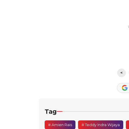
<
Tag
# Amien Rais
# Teddy Indra Wijaya