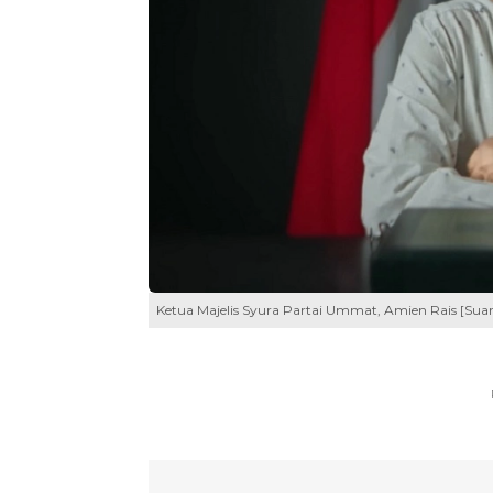
Ketua Majelis Syura Partai Ummat, Amien Rais [Suar