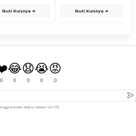
Ikuti Kuisnya ➔
Ikuti Kuisnya ➔
❤️
😂
😧
😭
😡
0
0
0
0
0
engguna dan diatur dalam UU ITE