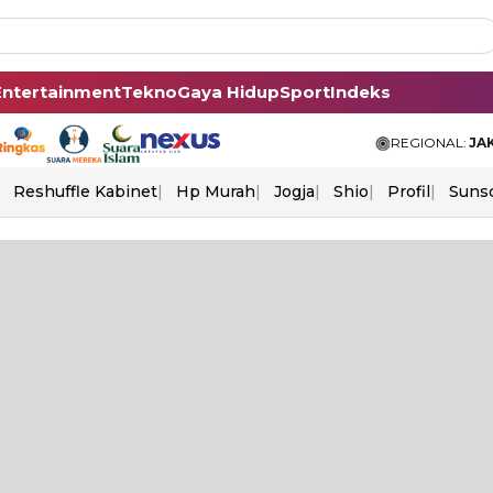
Entertainment
Tekno
Gaya Hidup
Sport
Indeks
REGIONAL:
JA
Reshuffle Kabinet
Hp Murah
Jogja
Shio
Profil
Suns