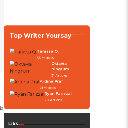
Top Writer Yoursay
Tarassa Q.
33 Articles
Oktavia
Ningrum
31 Articles
Ardina Praf
21 Articles
Ryan Farizzal
20 Articles
ia
Liks