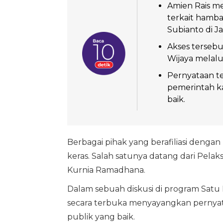
Amien Rais m
terkait hamb
Subianto di Ja
Akses tersebu
Wijaya melalu
Pernyataan te
pemerintah ka
baik.
Berbagai pihak yang berafiliasi deng
keras. Salah satunya datang dari Pelak
Kurnia Ramadhana.
Dalam sebuah diskusi di program Satu
secara terbuka menyayangkan pernyataa
publik yang baik.