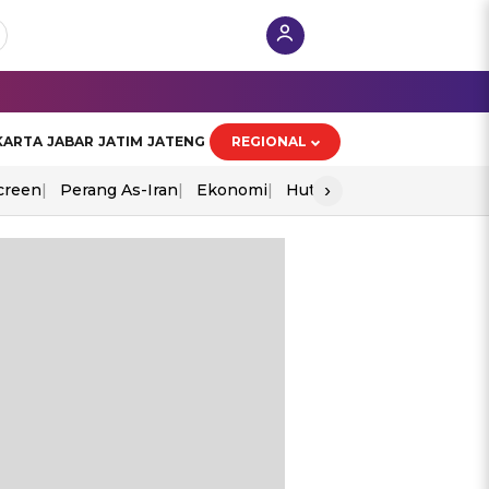
KARTA
JABAR
JATIM
JATENG
REGIONAL
›
creen
Perang As-Iran
Ekonomi
Hut Ri