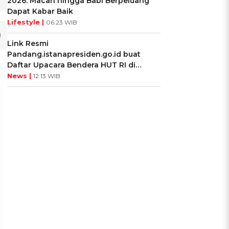
2026: Macan hingga Babi Berpeluang
Dapat Kabar Baik
Lifestyle |
06:23 WIB
Link Resmi
Pandang.istanapresiden.go.id buat
Daftar Upacara Bendera HUT RI di
Istana Negara
News |
12:13 WIB
UIS: Sepatu Mana yang
KUIS: Seberapa Kenal
Cocok dengan
Kamu dengan Si Zodiak
Kepribadianmu?
Cancer?