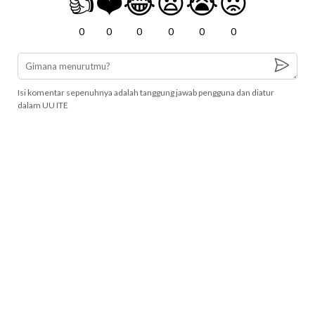
👍
❤️
😂
😧
😭
😡
0
0
0
0
0
0
Isi komentar sepenuhnya adalah tanggung jawab pengguna dan diatur
dalam UU ITE