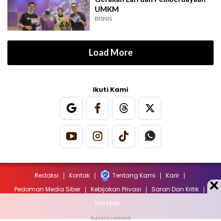
UMKM
BISNIS
Load More
Ikuti Kami
Redaksi
Kontak
Tentang Kami
Karir
Pedoman Media Siber
Kebijakan Privasi
Saran Dan Kritik
Site Map