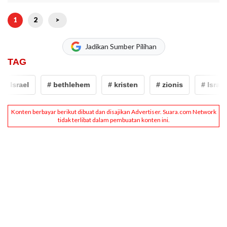
1
2
>
Jadikan Sumber Pilihan
TAG
# Israel
# bethlehem
# kristen
# zionis
# Israel