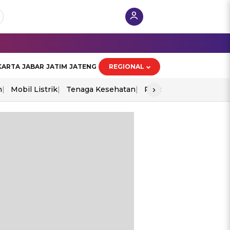
KARTA
JABAR
JATIM
JATENG
REGIONAL
›
n
Mobil Listrik
Tenaga Kesehatan
Piala Aff 2026
Ekono