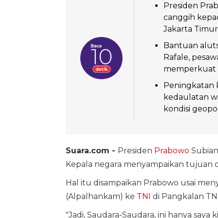
Presiden Pra
canggih kepa
Jakarta Timur,
Bantuan aluts
Rafale, pesaw
memperkuat p
Peningkatan 
kedaulatan wi
kondisi geopo
Suara.com -
Presiden
Prabowo
Subian
Kepala negara menyampaikan tujuan d
Hal itu disampaikan Prabowo usai me
(Alpalhankam) ke
TNI
di Pangkalan TN
"Jadi, Saudara-Saudara, ini hanya saya