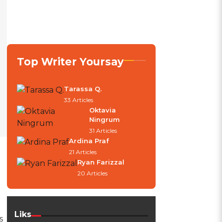
Top Writer Yoursay
Tarassa Q.
33 Articles
Oktavia
Ningrum
31 Articles
Ardina Praf
21 Articles
Ryan Farizzal
20 Articles
Liks
s