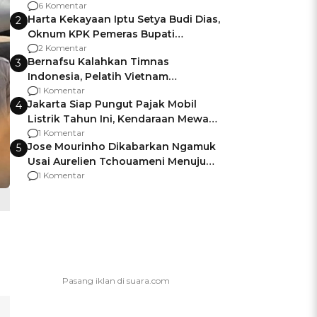
Gagalnya Negara Jamin Keamanan
6 Komentar
Harta Kekayaan Iptu Setya Budi Dias,
2
Oknum KPK Pemeras Bupati
Pemalang
2 Komentar
Bernafsu Kalahkan Timnas
3
Indonesia, Pelatih Vietnam
Berencana Pakai Jimat di Pakansari
1 Komentar
Jakarta Siap Pungut Pajak Mobil
4
Listrik Tahun Ini, Kendaraan Mewah
Kena hingga 75% PKB
1 Komentar
Jose Mourinho Dikabarkan Ngamuk
5
Usai Aurelien Tchouameni Menuju
Manchester United
1 Komentar