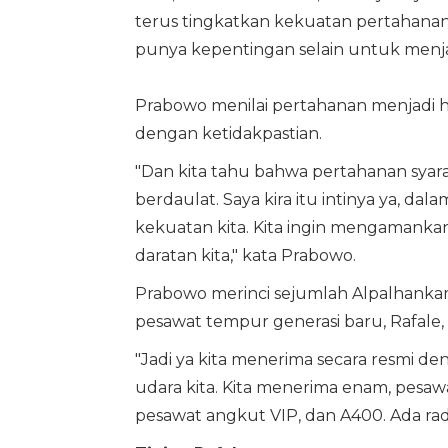
terus tingkatkan kekuatan pertahanan k
punya kepentingan selain untuk menjaga
Prabowo menilai pertahanan menjadi ha
dengan ketidakpastian.
"Dan kita tahu bahwa pertahanan syarat
berdaulat. Saya kira itu intinya ya, d
kekuatan kita. Kita ingin mengamankan
daratan kita," kata Prabowo.
Prabowo merinci sejumlah Alpalhankam 
pesawat tempur generasi baru, Rafale,
"Jadi ya kita menerima secara resmi d
udara kita. Kita menerima enam, pesaw
pesawat angkut VIP, dan A400. Ada rad