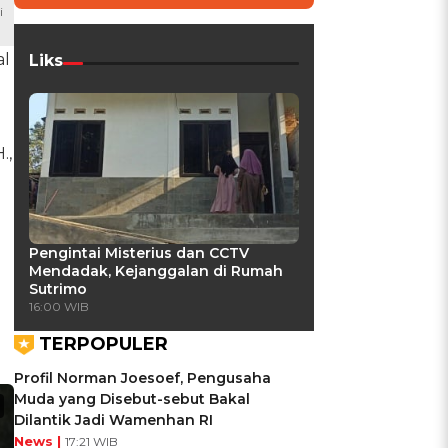
i
al
Liks
.,
Pengintai Misterius dan CCTV
Mendadak, Kejanggalan di Rumah
Sutrimo
16:00 WIB
TERPOPULER
Profil Norman Joesoef, Pengusaha
Muda yang Disebut-sebut Bakal
Dilantik Jadi Wamenhan RI
News |
17:21 WIB