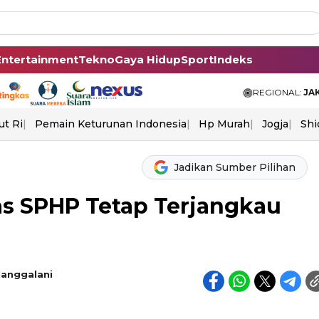
Entertainment
Tekno
Gaya Hidup
Sport
Indeks
REGIONAL:
JA
ut Ri
Pemain Keturunan Indonesia
Hp Murah
Jogja
Shi
Jadikan Sumber Pilihan
as SPHP Tetap Terjangkau
Manggalani