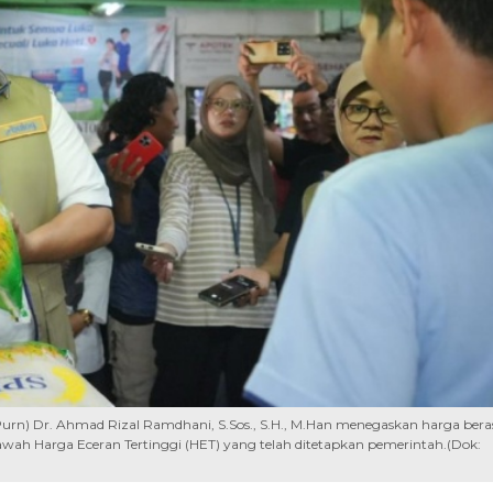
urn) Dr. Ahmad Rizal Ramdhani, S.Sos., S.H., M.Han menegaskan harga bera
wah Harga Eceran Tertinggi (HET) yang telah ditetapkan pemerintah.(Dok: