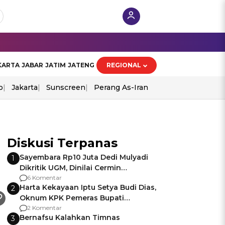
KARTA
JABAR
JATIM
JATENG
REGIONAL
o
Jakarta
Sunscreen
Perang As-Iran
Diskusi Terpanas
Sayembara Rp10 Juta Dedi Mulyadi
1
Dikritik UGM, Dinilai Cermin
Gagalnya Negara Jamin Keamanan
6 Komentar
Harta Kekayaan Iptu Setya Budi Dias,
2
Oknum KPK Pemeras Bupati
Pemalang
2 Komentar
Bernafsu Kalahkan Timnas
3