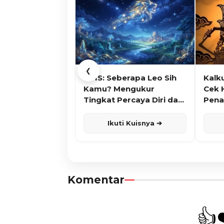
❮
KUIS: Seberapa Leo Sih
Kalk
Kamu? Mengukur
Cek 
Tingkat Percaya Diri dan
Pena
Karisma
Ikuti Kuisnya ➔
Komentar
👍