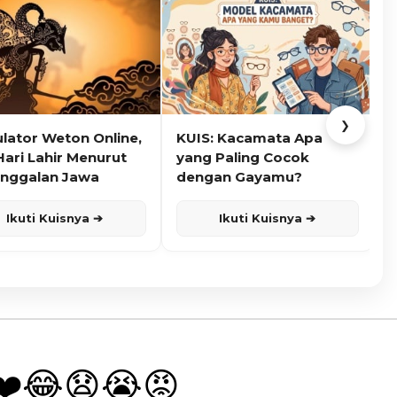
❯
ulator Weton Online,
KUIS: Kacamata Apa
K
Hari Lahir Menurut
yang Paling Cocok
nggalan Jawa
dengan Gayamu?
Ikuti Kuisnya ➔
Ikuti Kuisnya ➔
❤️
😂
😧
😭
😡