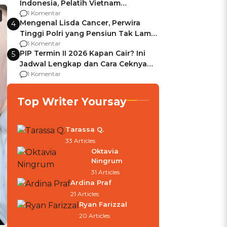
Indonesia, Pelatih Vietnam
Berencana Pakai Jimat di Pakansari
1 Komentar
Mengenal Lisda Cancer, Perwira
4
Tinggi Polri yang Pensiun Tak Lama
Usai Jadi Brigjen
1 Komentar
PIP Termin II 2026 Kapan Cair? Ini
5
Jadwal Lengkap dan Cara Ceknya
agar Dana Tidak Hangus!
1 Komentar
Top Writer Yoursay
Tarassa Q.
33 Articles
Oktavia
Ningrum
31 Articles
Ardina Praf
21 Articles
Ryan Farizzal
20 Articles