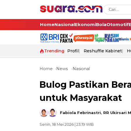
Home
Nasional
Ekonomi
Bola
Otomotif
Trending
Profil
Reshuffle Kabinet
H
Home
News
Nasional
Bulog Pastikan Ber
untuk Masyarakat
Fabiola Febrinastri
,
RR Ukirsari 
Senin, 18 Mei 2026 | 23:19 WIB