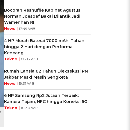
Bocoran Reshuffle Kabinet Agustus:
Norman Joesoef Bakal Dilantik Jadi
Wamenhan RI
News |
17:49 WIB
4 HP Murah Baterai 7000 mAh, Tahan
hingga 2 Hari dengan Performa
Kencang
Tekno |
08:13 WIB
Rumah Lansia 82 Tahun Dieksekusi PN
Jakbar Meski Masih Sengketa
News |
19:31 WIB
6 HP Samsung Rp2 Jutaan Terbaik:
Kamera Tajam, NFC hingga Koneksi 5G
Tekno |
10:30 WIB
s