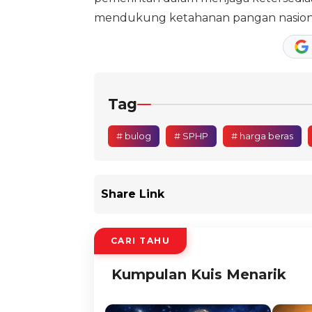
mendukung ketahanan pangan nasiona
Tag
# bulog
# SPHP
# harga beras
Share Link
CARI TAHU
Kumpulan Kuis Menarik