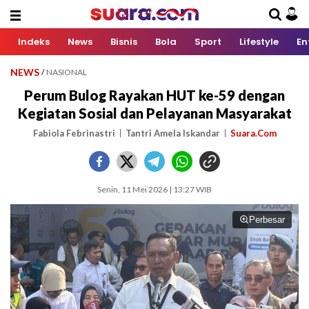
Indeks
News
Bisnis
Bola
Sport
Lifestyle
En
NEWS
/
NASIONAL
Perum Bulog Rayakan HUT ke-59 dengan
Kegiatan Sosial dan Pelayanan Masyarakat
Fabiola Febrinastri
Tantri Amela Iskandar
Suara.Com
Senin, 11 Mei 2026 | 13:27 WIB
Perbesar