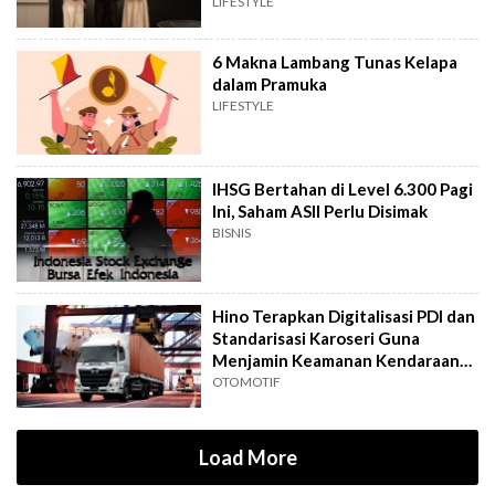
LIFESTYLE
6 Makna Lambang Tunas Kelapa
dalam Pramuka
LIFESTYLE
IHSG Bertahan di Level 6.300 Pagi
Ini, Saham ASII Perlu Disimak
BISNIS
Hino Terapkan Digitalisasi PDI dan
Standarisasi Karoseri Guna
Menjamin Keamanan Kendaraan
Niaga
OTOMOTIF
Load More