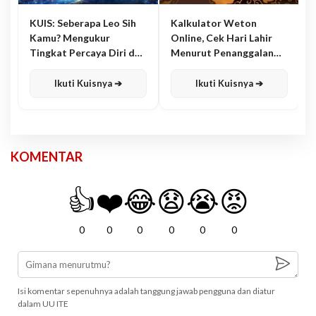
KUIS: Seberapa Leo Sih
Kalkulator Weton
Kamu? Mengukur
Online, Cek Hari Lahir
Tingkat Percaya Diri dan
Menurut Penanggalan
Karisma
Jawa
Ikuti Kuisnya ➔
Ikuti Kuisnya ➔
KOMENTAR
👍
❤️
😂
😧
😭
😡
0
0
0
0
0
0
Isi komentar sepenuhnya adalah tanggung jawab pengguna dan diatur
dalam UU ITE