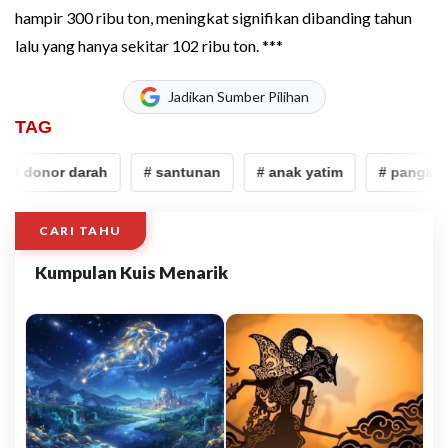
hampir 300 ribu ton, meningkat signifikan dibanding tahun
lalu yang hanya sekitar 102 ribu ton. ***
Jadikan Sumber Pilihan
TAG
donor darah
# santunan
# anak yatim
# pangan
CARI TAHU
Kumpulan Kuis Menarik