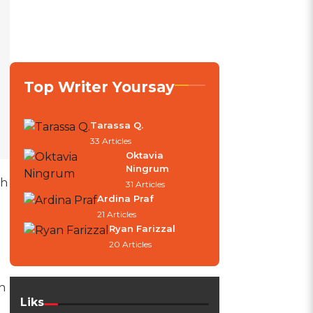
Top Writer Yoursay
Tarassa Q.
33 Articles
Oktavia
Ningrum
ah
31 Articles
Ardina Praf
21 Articles
Ryan Farizzal
20 Articles
n
Liks