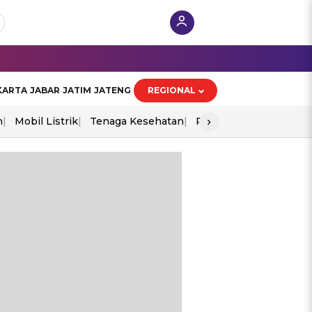
KARTA
JABAR
JATIM
JATENG
REGIONAL
›
n
Mobil Listrik
Tenaga Kesehatan
Perang As-Iran
Ekon