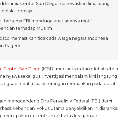
i Islamic Center San Diego menewaskan lima orang
 pelaku remaja.
kal bersama FBI menduga kuat adanya motif
bencian terhadap Muslim.
cisco memastikan tidak ada warga negara Indonesia
n tragedi.
ic Center San Diego
(ICSD) menjadi sorotan global setel
a nyawa sekaligus. Investigasi mendalam kini langsung
gungkap motif di balik serangan mematikan pada pusat
an menggandeng Biro Penyelidik Federal (FBI) demi
rbasis kebencian. Fokus utama penyelidikan ini diarahka
ang merupakan episentrum aktivitas keagamaan.