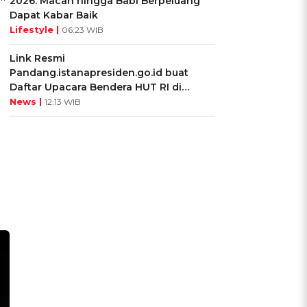
2026: Macan hingga Babi Berpeluang
Dapat Kabar Baik
Lifestyle |
06:23 WIB
Link Resmi
Pandang.istanapresiden.go.id buat
Daftar Upacara Bendera HUT RI di
Istana Negara
News |
12:13 WIB