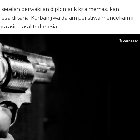
r setelah perwakilan diplomatik kita memastikan
sia di sana. Korban jiwa dalam peristiwa mencekam ini
ra asing asal Indonesia.
Perbesar