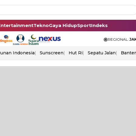
Entertainment
Tekno
Gaya Hidup
Sport
Indeks
REGIONAL:
JA
unan Indonesia
Sunscreen
Hut Ri
Sepatu Jalan
Bante