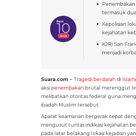
Penembakan d
termasuk dua
Kepolisian lo
kejahatan ke
KJRI San Fran
menjadi korba
Suara.com -
Tragedi berdarah
di
Islam
aksi
penembakan
brutal merenggut lim
melibatkan otoritas federal guna men
ibadah Muslim tersebut.
Aparat keamanan bergerak cepat deng
mengusut tuntas indikasi kejahatan be
pada latar belakang lokasi kejadian y