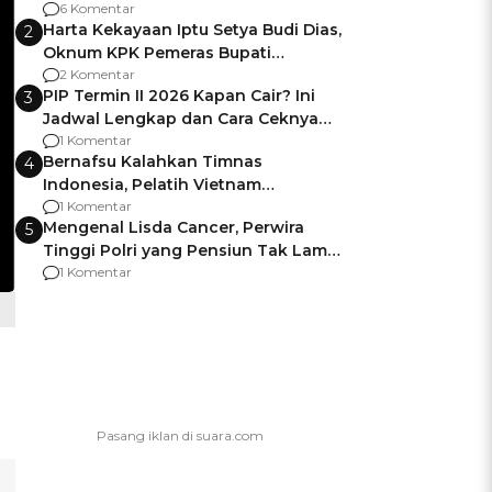
Gagalnya Negara Jamin Keamanan
6 Komentar
Harta Kekayaan Iptu Setya Budi Dias,
2
Oknum KPK Pemeras Bupati
Pemalang
2 Komentar
PIP Termin II 2026 Kapan Cair? Ini
3
Jadwal Lengkap dan Cara Ceknya
agar Dana Tidak Hangus!
1 Komentar
Bernafsu Kalahkan Timnas
4
Indonesia, Pelatih Vietnam
Berencana Pakai Jimat di Pakansari
1 Komentar
Mengenal Lisda Cancer, Perwira
5
Tinggi Polri yang Pensiun Tak Lama
Usai Jadi Brigjen
1 Komentar