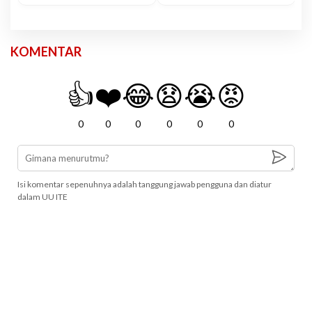
KOMENTAR
👍
❤️
😂
😧
😭
😡
0
0
0
0
0
0
Isi komentar sepenuhnya adalah tanggung jawab pengguna dan diatur
dalam UU ITE