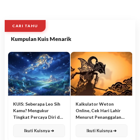
CARI TAHU
Kumpulan Kuis Menarik
KUIS: Seberapa Leo Sih
Kalkulator Weton
Kamu? Mengukur
Online, Cek Hari Lahir
Tingkat Percaya Diri dan
Menurut Penanggalan
Karisma
Jawa
Ikuti Kuisnya ➔
Ikuti Kuisnya ➔