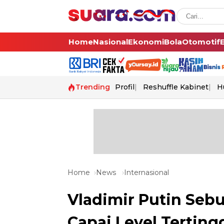
Home
Nasional
Ekonomi
Bola
Otomotif
Trending
Profil
Reshuffle Kabinet
H
Home
News
Internasional
Vladimir Putin Seb
Capai Level Terting