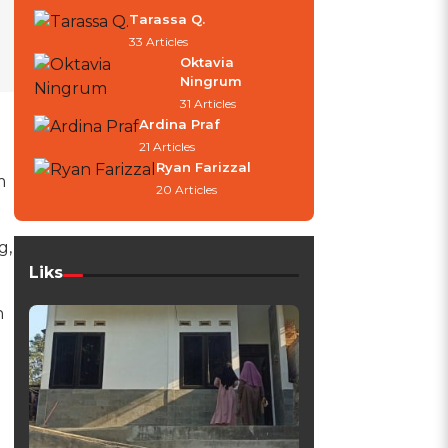
Tarassa Q.
33 Articles
Oktavia
Ningrum
31 Articles
Ardina Praf
21 Articles
Ryan Farizzal
m
20 Articles
g,
Liks
h