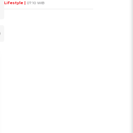
Lifestyle |
07:10 WIB
UIS: Sepatu Mana yang
KUIS: Seberapa Kenal