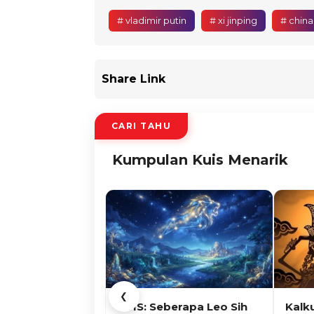
# vladimir putin
# xi jinping
# china
Share Link
CARI TAHU
Kumpulan Kuis Menarik
❮
KUIS: Seberapa Leo Sih
Kalk