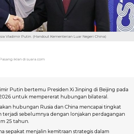
Rusia Vladimir Putin. (Handout Kementerian Luar Negeri China)
imir Putin bertemu Presiden Xi Jinping di Beijing pada
 2026 untuk mempererat hubungan bilateral.
akan hubungan Rusia dan China mencapai tingkat
 terjadi sebelumnya dengan lonjakan perdagangan
lam 25 tahun.
na sepakat menjalin kemitraan strategis dalam