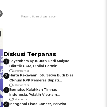
Diskusi Terpanas
Sayembara Rp10 Juta Dedi Mulyadi
1
Dikritik UGM, Dinilai Cermin
Gagalnya Negara Jamin Keamanan
6 Komentar
Harta Kekayaan Iptu Setya Budi Dias,
2
Oknum KPK Pemeras Bupati
Pemalang
2 Komentar
Bernafsu Kalahkan Timnas
3
Indonesia, Pelatih Vietnam
Berencana Pakai Jimat di Pakansari
1 Komentar
Mengenal Lisda Cancer, Perwira
4