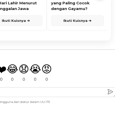
Hari Lahir Menurut
yang Paling Cocok
nggalan Jawa
dengan Gayamu?
Ikuti Kuisnya ➔
Ikuti Kuisnya ➔
❤️
😂
😧
😭
😡
0
0
0
0
0
engguna dan diatur dalam UU ITE