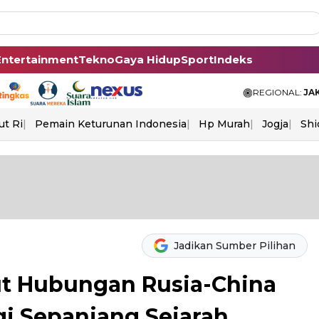
Entertainment
Tekno
Gaya Hidup
Sport
Indeks
REGIONAL:
JA
ut Ri
Pemain Keturunan Indonesia
Hp Murah
Jogja
Shi
Jadikan Sumber Pilihan
ut Hubungan Rusia-China
gi Sepanjang Sejarah