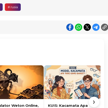
# rusia
❯
ulator Weton Online,
KUIS: Kacamata Apa
K