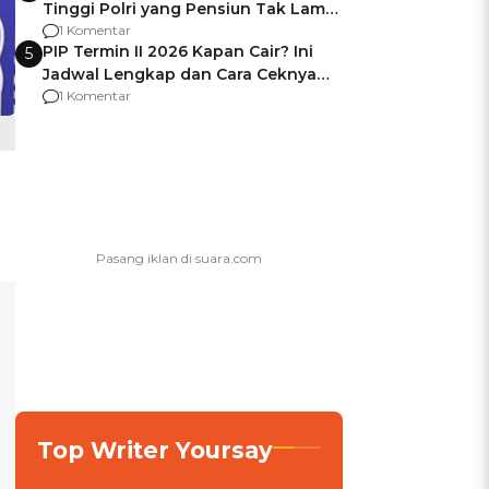
Tinggi Polri yang Pensiun Tak Lama
Usai Jadi Brigjen
1 Komentar
PIP Termin II 2026 Kapan Cair? Ini
5
Jadwal Lengkap dan Cara Ceknya
agar Dana Tidak Hangus!
1 Komentar
Top Writer Yoursay