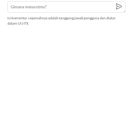
Isi komentar sepenuhnya adalah tanggung jawab pengguna dan diatur
dalam UU ITE