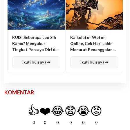
KUIS: Seberapa Leo Sih
Kalkulator Weton
Kamu? Mengukur
Online, Cek Hari Lahir
Tingkat Percaya Diri dan
Menurut Penanggalan
Karisma
Jawa
Ikuti Kuisnya ➔
Ikuti Kuisnya ➔
KOMENTAR
👍
❤️
😂
😧
😭
😡
0
0
0
0
0
0