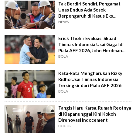
Tak Berdiri Sendiri, Pengamat
Unas Endus Ada Sosok
Berpengaruh di Kasus Eks
Jampidsus
NEWS
Erick Thohir Evaluasi Skuad
Timnas Indonesia Usai Gagal di
Piala AFF 2026, John Herdman
Out?
BOLA
Kata-kata Mengharukan Rizky
Ridho Usai Timnas Indonesia
Tersingkir dari Piala AFF 2026
BOLA
Tangis Haru Karsa, Rumah Reotnya
di Klapanunggal Kini Kokoh
Direnovasi Indocement
BOGOR