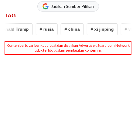
Jadikan Sumber Pilihan
TAG
nald Trump
# rusia
# china
# xi jinping
# vladim