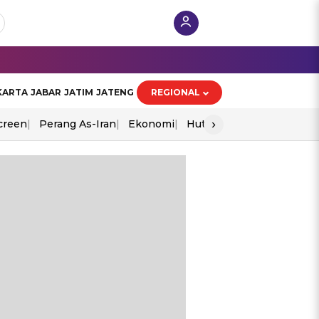
KARTA
JABAR
JATIM
JATENG
REGIONAL
›
creen
Perang As-Iran
Ekonomi
Hut Ri