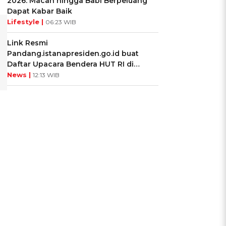
2026: Macan hingga Babi Berpeluang
Dapat Kabar Baik
Lifestyle |
06:23 WIB
Link Resmi
Pandang.istanapresiden.go.id buat
Daftar Upacara Bendera HUT RI di
Istana Negara
News |
12:13 WIB