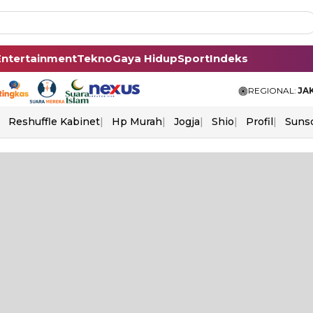
Entertainment
Tekno
Gaya Hidup
Sport
Indeks
REGIONAL:
JA
Reshuffle Kabinet
Hp Murah
Jogja
Shio
Profil
Suns