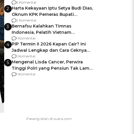
Gagalnya Negara Jamin Keamanan
6 Komentar
Harta Kekayaan Iptu Setya Budi Dias,
2
Oknum KPK Pemeras Bupati
Pemalang
2 Komentar
Bernafsu Kalahkan Timnas
3
Indonesia, Pelatih Vietnam
Berencana Pakai Jimat di Pakansari
1 Komentar
PIP Termin II 2026 Kapan Cair? Ini
4
Jadwal Lengkap dan Cara Ceknya
agar Dana Tidak Hangus!
1 Komentar
Mengenal Lisda Cancer, Perwira
5
Tinggi Polri yang Pensiun Tak Lama
Usai Jadi Brigjen
1 Komentar