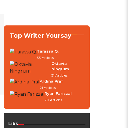
Top Writer Yoursay
Tarassa Q.
33 Articles
Oktavia
Ningrum
31 Articles
Ardina Praf
21 Articles
Ryan Farizzal
20 Articles
Liks