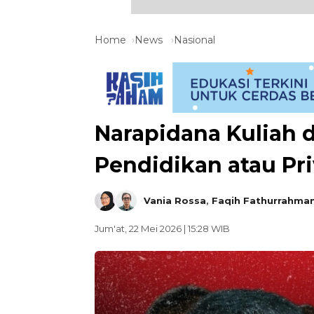
Home
News
Nasional
Narapidana Kuliah da
Pendidikan atau Pri
Vania Rossa
,
Faqih Fathurrahma
Jum'at, 22 Mei 2026 | 15:28 WIB