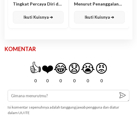
Tingkat Percaya Diri dan
Menurut Penanggalan
Karisma
Jawa
Ikuti Kuisnya ➔
Ikuti Kuisnya ➔
KOMENTAR
👍
❤️
😂
😧
😭
😡
0
0
0
0
0
0
Isi komentar sepenuhnya adalah tanggung jawab pengguna dan diatur
dalam UU ITE