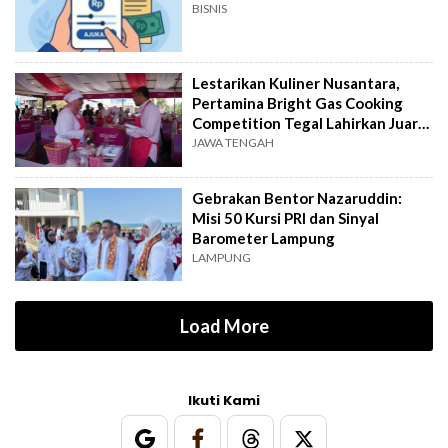
BISNIS
Lestarikan Kuliner Nusantara,
Pertamina Bright Gas Cooking
Competition Tegal Lahirkan Juara
Baru
JAWA TENGAH
Gebrakan Bentor Nazaruddin:
Misi 50 Kursi PRI dan Sinyal
Barometer Lampung
LAMPUNG
Load More
Ikuti Kami