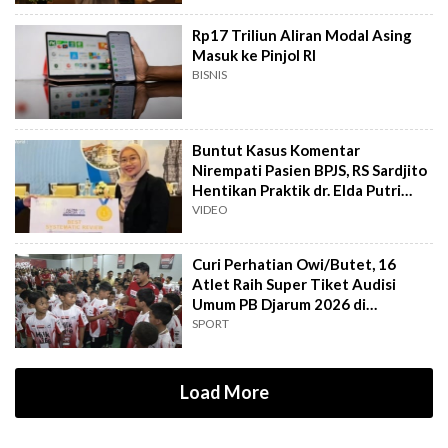
Rp17 Triliun Aliran Modal Asing
Masuk ke Pinjol RI
BISNIS
Buntut Kasus Komentar
Nirempati Pasien BPJS, RS Sardjito
Hentikan Praktik dr. Elda Putri
Rahard
VIDEO
Curi Perhatian Owi/Butet, 16
Atlet Raih Super Tiket Audisi
Umum PB Djarum 2026 di
Makassar
SPORT
Load More