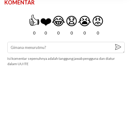
KOMENTAR
👍
❤️
😂
😧
😭
😡
0
0
0
0
0
0
Isi komentar sepenuhnya adalah tanggung jawab pengguna dan diatur
dalam UU ITE