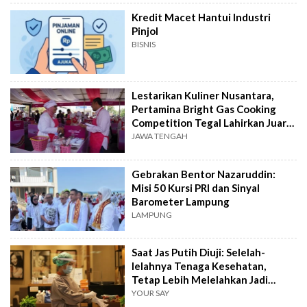
Kredit Macet Hantui Industri
Pinjol
BISNIS
Lestarikan Kuliner Nusantara,
Pertamina Bright Gas Cooking
Competition Tegal Lahirkan Juara
Baru
JAWA TENGAH
Gebrakan Bentor Nazaruddin:
Misi 50 Kursi PRI dan Sinyal
Barometer Lampung
LAMPUNG
Saat Jas Putih Diuji: Selelah-
lelahnya Tenaga Kesehatan,
Tetap Lebih Melelahkan Jadi
Pasien
YOUR SAY