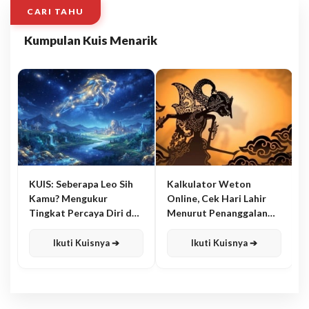
CARI TAHU
Kumpulan Kuis Menarik
KUIS: Seberapa Leo Sih
Kalkulator Weton
Kamu? Mengukur
Online, Cek Hari Lahir
Tingkat Percaya Diri dan
Menurut Penanggalan
Karisma
Jawa
Ikuti Kuisnya ➔
Ikuti Kuisnya ➔