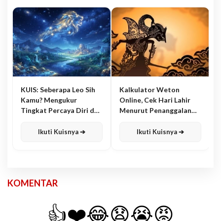
KUIS: Seberapa Leo Sih
Kalkulator Weton
Kamu? Mengukur
Online, Cek Hari Lahir
Tingkat Percaya Diri dan
Menurut Penanggalan
Karisma
Jawa
Ikuti Kuisnya ➔
Ikuti Kuisnya ➔
KOMENTAR
👍
❤️
😂
😧
😭
😡