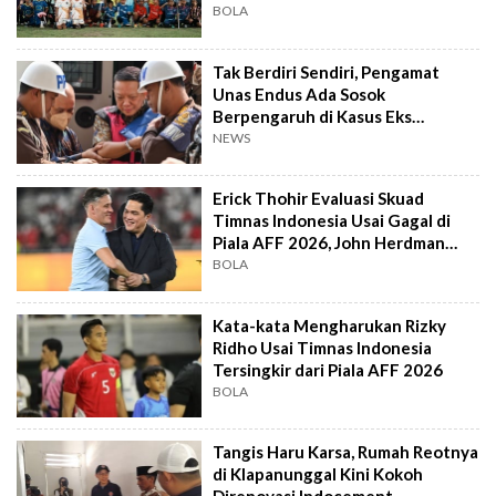
BOLA
Tak Berdiri Sendiri, Pengamat
Unas Endus Ada Sosok
Berpengaruh di Kasus Eks
Jampidsus
NEWS
Erick Thohir Evaluasi Skuad
Timnas Indonesia Usai Gagal di
Piala AFF 2026, John Herdman
Out?
BOLA
Kata-kata Mengharukan Rizky
Ridho Usai Timnas Indonesia
Tersingkir dari Piala AFF 2026
BOLA
Tangis Haru Karsa, Rumah Reotnya
di Klapanunggal Kini Kokoh