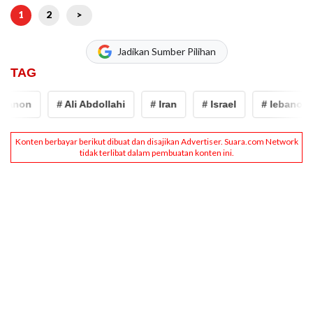
1
2
>
Jadikan Sumber Pilihan
TAG
banon
# Ali Abdollahi
# Iran
# Israel
# lebanon