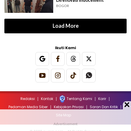
Direnovasi Indocement
BOGOR
Load More
Ikuti Kami
Redaksi
Kontak
Tentang Kami
Karir
Pedoman Media Siber
Kebijakan Privasi
Saran Dan Kritik
Site Map