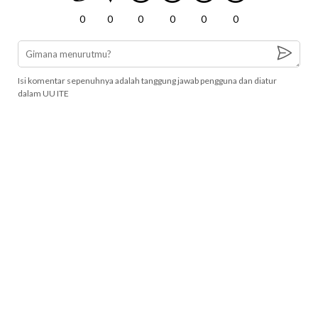
0
0
0
0
0
0
Isi komentar sepenuhnya adalah tanggung jawab pengguna dan diatur
dalam UU ITE