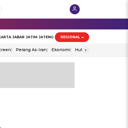
KARTA
JABAR
JATIM
JATENG
REGIONAL
›
creen
Perang As-Iran
Ekonomi
Hut Ri