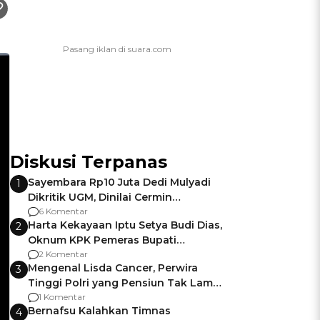
Diskusi Terpanas
Sayembara Rp10 Juta Dedi Mulyadi
1
Dikritik UGM, Dinilai Cermin
Gagalnya Negara Jamin Keamanan
6 Komentar
Harta Kekayaan Iptu Setya Budi Dias,
2
Oknum KPK Pemeras Bupati
Pemalang
2 Komentar
Mengenal Lisda Cancer, Perwira
3
Tinggi Polri yang Pensiun Tak Lama
Usai Jadi Brigjen
1 Komentar
Bernafsu Kalahkan Timnas
4