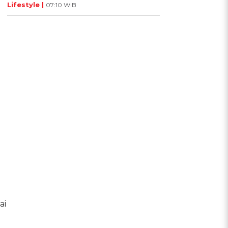
Lifestyle |
07:10 WIB
ai