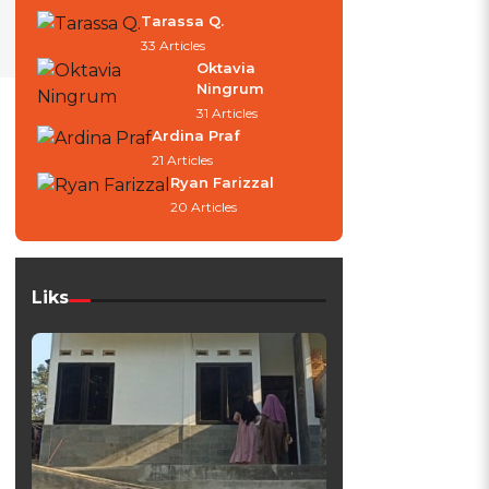
Tarassa Q.
33 Articles
Oktavia
Ningrum
31 Articles
Ardina Praf
21 Articles
Ryan Farizzal
20 Articles
Liks