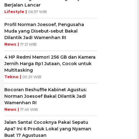
Berjalan Lancar
Lifestyle |
06:37 WIB
Profil Norman Joesoef, Pengusaha
Muda yang Disebut-sebut Bakal
Dilantik Jadi Wamenhan RI
News |
17:21 WIB
4 HP Redmi Memori 256 GB dan Kamera
Jernih Harga Rp1 Jutaan, Cocok untuk
Multitasking
Tekno |
09:29 WIB
Bocoran Reshuffle Kabinet Agustus:
Norman Joesoef Bakal Dilantik Jadi
Wamenhan RI
News |
17:49 WIB
Jalan Santai Cocoknya Pakai Sepatu
Apa? Ini 6 Produk Lokal yang Nyaman
Buat 17 Agustusan