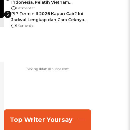
Indonesia, Pelatih Vietnam
Berencana Pakai Jimat di Pakansari
1 Komentar
PIP Termin II 2026 Kapan Cair? Ini
5
Jadwal Lengkap dan Cara Ceknya
agar Dana Tidak Hangus!
1 Komentar
Top Writer Yoursay