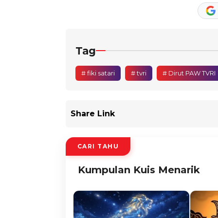
Tag
# fiki satari
# tvri
# Dirut PAW TVRI
Share Link
CARI TAHU
Kumpulan Kuis Menarik