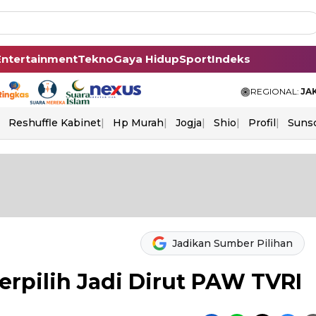
Entertainment
Tekno
Gaya Hidup
Sport
Indeks
REGIONAL:
JA
Reshuffle Kabinet
Hp Murah
Jogja
Shio
Profil
Suns
Jadikan Sumber Pilihan
Terpilih Jadi Dirut PAW TVRI