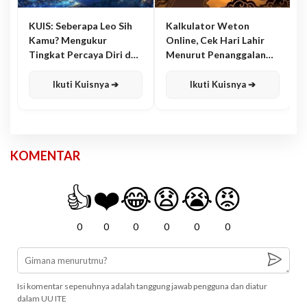
KUIS: Seberapa Leo Sih
Kalkulator Weton
Kamu? Mengukur
Online, Cek Hari Lahir
Tingkat Percaya Diri dan
Menurut Penanggalan
Karisma
Jawa
Ikuti Kuisnya ➔
Ikuti Kuisnya ➔
KOMENTAR
👍
❤️
😂
😧
😭
😡
0
0
0
0
0
0
Isi komentar sepenuhnya adalah tanggung jawab pengguna dan diatur
dalam UU ITE