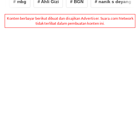
# mbg
# Ahli Gizi
# BGN
# nanik s deyang