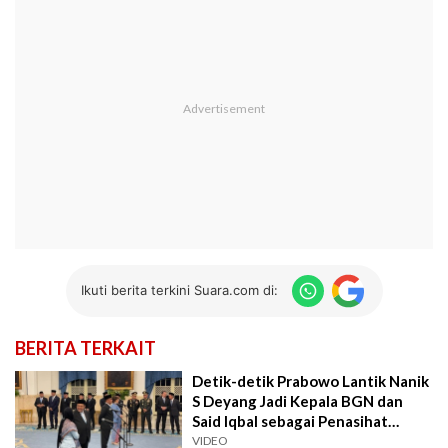
Ikuti berita terkini Suara.com di:
BERITA TERKAIT
Detik-detik Prabowo Lantik Nanik
S Deyang Jadi Kepala BGN dan
Said Iqbal sebagai Penasihat
Presiden
VIDEO