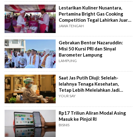
Lestarikan Kuliner Nusantara,
Pertamina Bright Gas Cooking
Competition Tegal Lahirkan Juara
Baru
JAWA TENGAH
Gebrakan Bentor Nazaruddin:
Misi 50 Kursi PRI dan Sinyal
Barometer Lampung
LAMPUNG
Saat Jas Putih Diuji: Selelah-
lelahnya Tenaga Kesehatan,
Tetap Lebih Melelahkan Jadi
Pasien
YOUR SAY
Rp17 Triliun Aliran Modal Asing
Masuk ke Pinjol RI
BISNIS