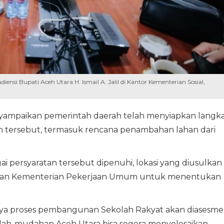
ensi Bupati Aceh Utara H. Ismail A. Jalil di Kantor Kementerian Sosial,
menyampaikan pemerintah daerah telah menyiapkan langk
 tersebut, termasuk rencana penambahan lahan dari
 persyaratan tersebut dipenuhi, lokasi yang diusulkan
 dan Kementerian Pekerjaan Umum untuk menentukan
ntunya proses pembangunan Sekolah Rakyat akan diasesm
ah-mudahan Aceh Utara bisa segera menyelesaikan