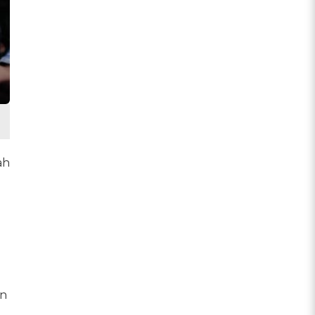
ah
en