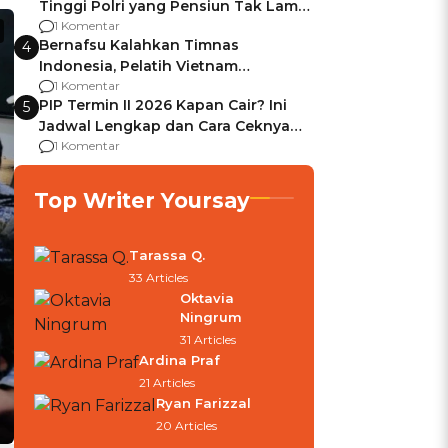
Tinggi Polri yang Pensiun Tak Lama
Usai Jadi Brigjen
1 Komentar
Bernafsu Kalahkan Timnas
4
Indonesia, Pelatih Vietnam
Berencana Pakai Jimat di Pakansari
1 Komentar
PIP Termin II 2026 Kapan Cair? Ini
5
Jadwal Lengkap dan Cara Ceknya
agar Dana Tidak Hangus!
1 Komentar
Top Writer Yoursay
Tarassa Q.
33 Articles
Oktavia
Ningrum
31 Articles
Ardina Praf
21 Articles
Ryan Farizzal
20 Articles