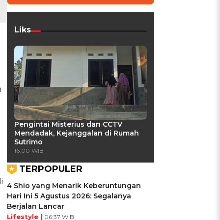
Liks
t
h
Pengintai Misterius dan CCTV
Mendadak, Kejanggalan di Rumah
Sutrimo
16:00 WIB
TERPOPULER
i
4 Shio yang Menarik Keberuntungan
Hari Ini 5 Agustus 2026: Segalanya
Berjalan Lancar
Lifestyle |
06:37 WIB