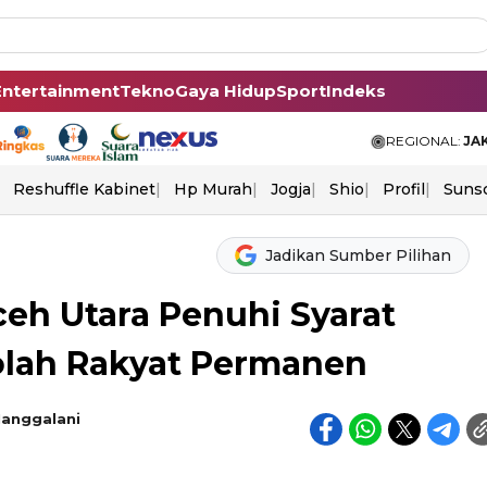
Entertainment
Tekno
Gaya Hidup
Sport
Indeks
REGIONAL:
JA
Reshuffle Kabinet
Hp Murah
Jogja
Shio
Profil
Suns
Jadikan Sumber Pilihan
h Utara Penuhi Syarat
lah Rakyat Permanen
Manggalani