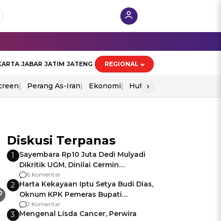
KARTA
JABAR
JATIM
JATENG
REGIONAL
›
creen
Perang As-Iran
Ekonomi
Hut Ri
Diskusi Terpanas
Sayembara Rp10 Juta Dedi Mulyadi
1
Dikritik UGM, Dinilai Cermin
Gagalnya Negara Jamin Keamanan
6 Komentar
Harta Kekayaan Iptu Setya Budi Dias,
2
Oknum KPK Pemeras Bupati
Pemalang
2 Komentar
Mengenal Lisda Cancer, Perwira
3