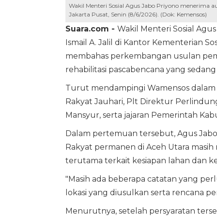
Wakil Menteri Sosial Agus Jabo Priyono menerima audi
Jakarta Pusat, Senin (8/6/2026). (Dok: Kemensos)
Suara.com -
Wakil Menteri Sosial Agu
Ismail A. Jalil di Kantor Kementerian S
membahas perkembangan usulan pemba
rehabilitasi pascabencana yang sedang 
Turut mendampingi Wamensos dalam au
Rakyat Jauhari, Plt Direktur Perlindu
Mansyur, serta jajaran Pemerintah Kab
Dalam pertemuan tersebut, Agus Jab
Rakyat permanen di Aceh Utara masih
terutama terkait kesiapan lahan dan k
"Masih ada beberapa catatan yang perlu
lokasi yang diusulkan serta rencana p
Menurutnya, setelah persyaratan terse