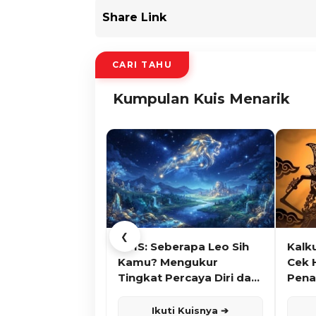
Share Link
CARI TAHU
Kumpulan Kuis Menarik
❮
KUIS: Seberapa Leo Sih
Kalk
Kamu? Mengukur
Cek 
Tingkat Percaya Diri dan
Pena
Karisma
Ikuti Kuisnya ➔