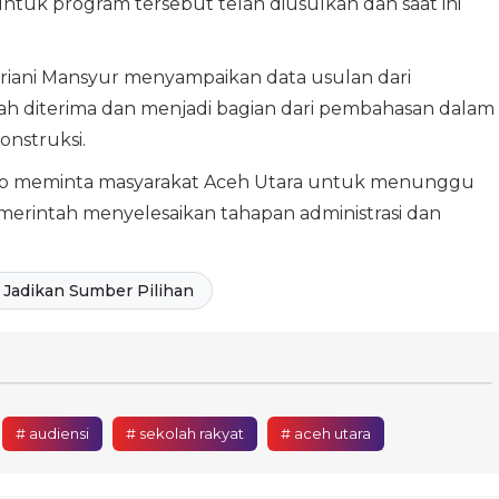
tuk program tersebut telah diusulkan dan saat ini
sriani Mansyur menyampaikan data usulan dari
h diterima dan menjadi bagian dari pembahasan dalam
onstruksi.
bo meminta masyarakat Aceh Utara untuk menunggu
merintah menyelesaikan tahapan administrasi dan
Jadikan Sumber Pilihan
# audiensi
# sekolah rakyat
# aceh utara