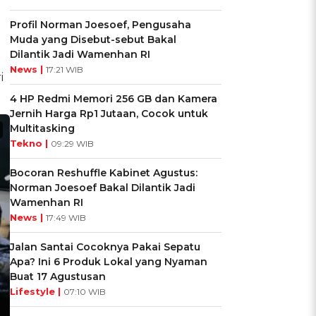
Profil Norman Joesoef, Pengusaha
Muda yang Disebut-sebut Bakal
Dilantik Jadi Wamenhan RI
News |
17:21 WIB
i
4 HP Redmi Memori 256 GB dan Kamera
Jernih Harga Rp1 Jutaan, Cocok untuk
Multitasking
Tekno |
09:29 WIB
Bocoran Reshuffle Kabinet Agustus:
Norman Joesoef Bakal Dilantik Jadi
Wamenhan RI
News |
17:49 WIB
Jalan Santai Cocoknya Pakai Sepatu
Apa? Ini 6 Produk Lokal yang Nyaman
Buat 17 Agustusan
Lifestyle |
07:10 WIB