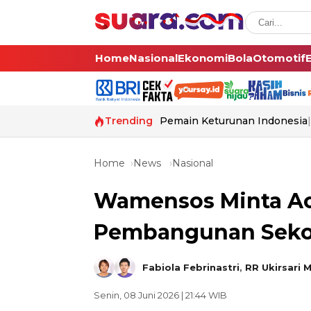
Home
Nasional
Ekonomi
Bola
Otomotif
Trending
Pemain Keturunan Indonesia
Home
News
Nasional
Wamensos Minta Ace
Pembangunan Seko
Fabiola Febrinastri
,
RR Ukirsari 
Senin, 08 Juni 2026 | 21:44 WIB