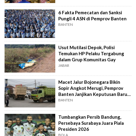
6 Fakta Pemecatan dan Sanksi
Pungli 4 ASN di Pemprov Banten
BANTEN
Usut Mutilasi Depok, Polisi
Temukan HP Pelaku Tergabung
dalam Grup Komunitas Gay
JABAR
Macet Jalur Bojonegara Bikin
Sopir Angkot Merugi, Pemprov
Banten Janjikan Keputusan Baru 4
Hari Lagi
BANTEN
Tumbangkan Persib Bandung,
Persebaya Surabaya Juara Piala
Presiden 2026
BOLA