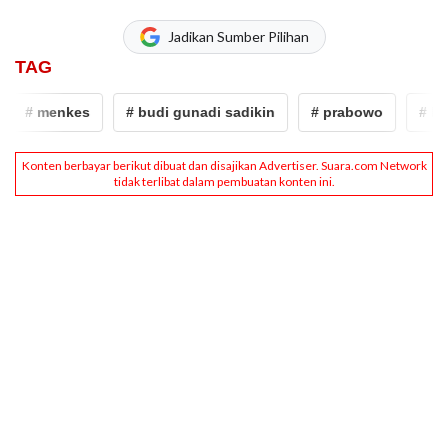
Jadikan Sumber Pilihan
TAG
# menkes
# budi gunadi sadikin
# prabowo
# lamp