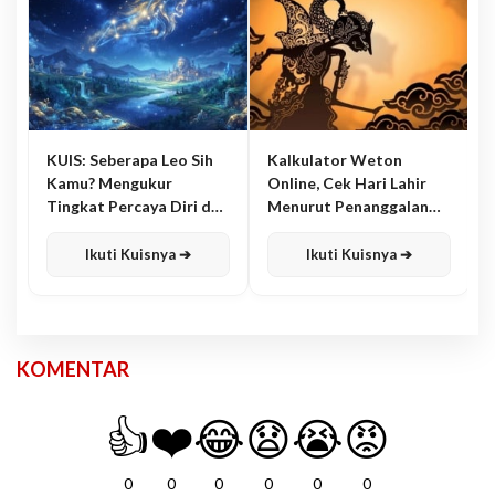
KUIS: Seberapa Leo Sih
Kalkulator Weton
Kamu? Mengukur
Online, Cek Hari Lahir
Tingkat Percaya Diri dan
Menurut Penanggalan
Karisma
Jawa
Ikuti Kuisnya ➔
Ikuti Kuisnya ➔
KOMENTAR
👍
❤️
😂
😧
😭
😡
0
0
0
0
0
0