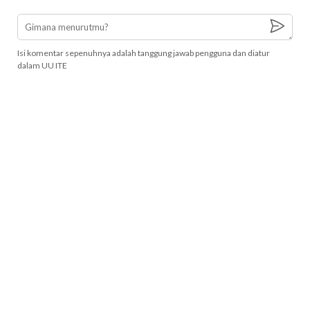
Isi komentar sepenuhnya adalah tanggung jawab pengguna dan diatur
dalam UU ITE